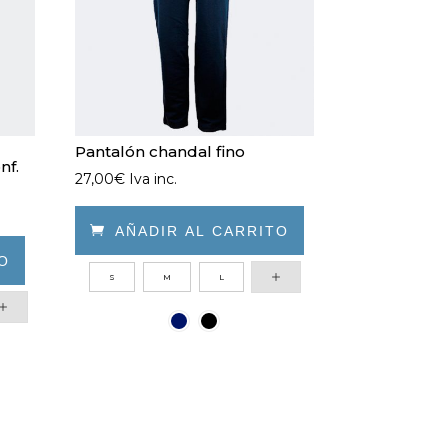
Pantalón chandal fino
nf.
27,00
€
Iva inc.

AÑADIR AL CARRITO
TO
Este
S
M
L
producto
tiene
múltiples
variantes.
Las
opciones