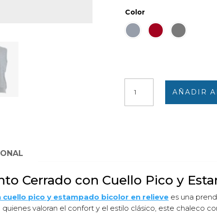
Color
Chaleco
AÑADIR A
de
hombre
punto
cerrado
cuello
pico
IONAL
estampado
bicolor
o Cerrado con Cuello Pico y Esta
en
relieve
cuello pico y estampado bicolor en relieve
es una prenda
cantidad
uienes valoran el confort y el estilo clásico, este chaleco c