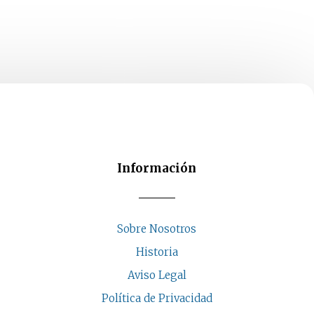
se
pueden
elegir
en
la
página
de
producto
Información
Sobre Nosotros
Historia
Aviso Legal
Política de Privacidad