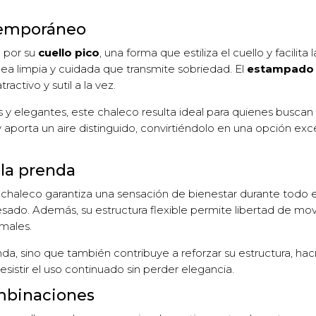
temporáneo
 por su
cuello pico
, una forma que estiliza el cuello y facili
ínea limpia y cuidada que transmite sobriedad. El
estampado b
activo y sutil a la vez.
 y elegantes, este chaleco resulta ideal para quienes buscan
o y aporta un aire distinguido, convirtiéndolo en una opción 
la prenda
e chaleco garantiza una sensación de bienestar durante todo e
esado. Además, su estructura flexible permite libertad de mo
rmales.
nda, sino que también contribuye a reforzar su estructura, h
sistir el uso continuado sin perder elegancia.
ombinaciones