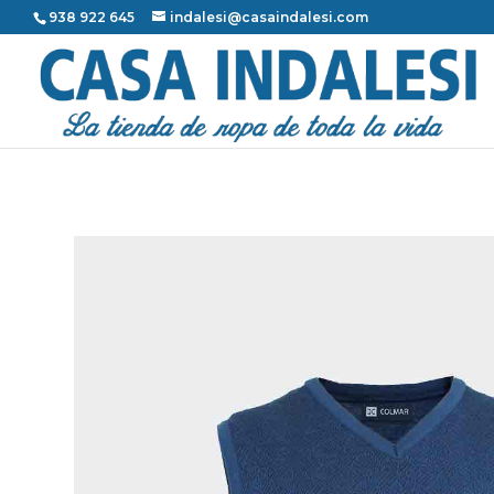
938 922 645
indalesi@casaindalesi.com