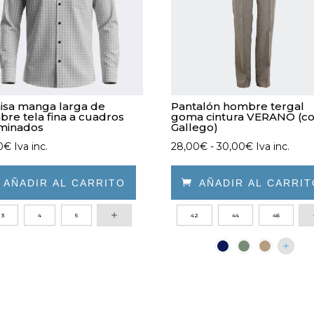
isa manga larga de
Pantalón hombre tergal
re tela fina a cuadros
goma cintura VERANO (co
uminados
Gallego)
Rango
0
€
Iva inc.
28,00
€
-
30,00
€
Iva inc.
de
precios:

AÑADIR AL CARRITO

AÑADIR AL CARRI
desde
Este
3
4
5
42
44
46
28,00€
ucto
producto
hasta
e
tiene
30,00€
iples
múltiples
ntes.
variantes.
Las