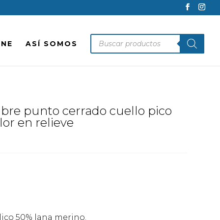
Búsqueda
INE
ASÍ SOMOS
de
productos
re punto cerrado cuello pico
or en relieve
lico 50% lana merino.