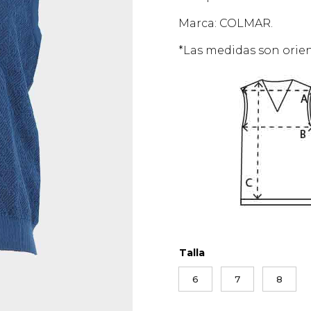
Marca: COLMAR.
*Las medidas son orien
Talla
6
7
8