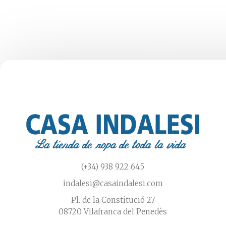
opci
se
se
pueden
pue
elegir
elegi
en
en
la
la
página
pági
de
de
producto
prod
(+34) 938 922 645
indalesi@casaindalesi.com
Pl. de la Constitució 27
08720 Vilafranca del Penedès