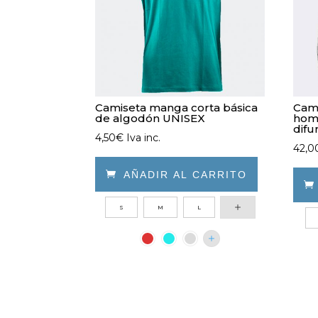
Camiseta manga corta básica
Cam
de algodón UNISEX
homb
dif
4,50
€
Iva inc.
42,0

AÑADIR AL CARRITO
Este
S
M
L
Este
producto
prod
tiene
tien
múltiples
múlt
variantes.
varia
Las
Las
opciones