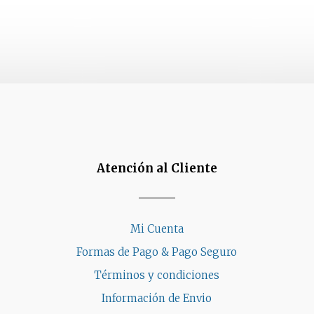
ones
opciones
se
den
pueden
r
elegir
en
la
na
página
de
ucto
producto
Atención al Cliente
Mi Cuenta
Formas de Pago & Pago Seguro
Términos y condiciones
Información de Envio