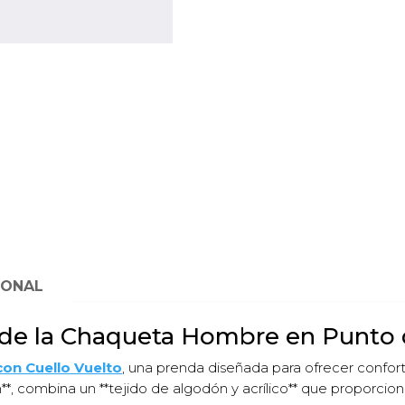
algodón-
acrílico
con
cuello
vuelto,
cremallera
y
bolsillos
cantidad
IONAL
es de la Chaqueta Hombre en Punto 
on Cuello Vuelto
, una prenda diseñada para ofrecer confort,
**, combina un **tejido de algodón y acrílico** que proporcion