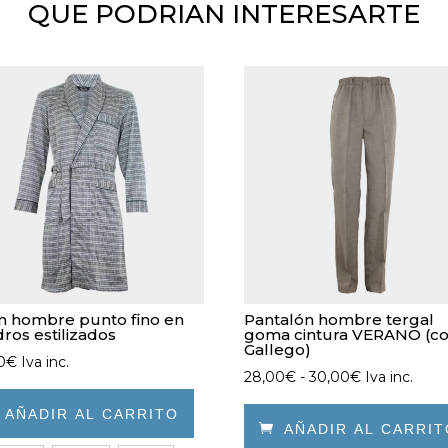
QUE PODRIAN INTERESARTE
n hombre punto fino en
Pantalón hombre tergal
ros estilizados
goma cintura VERANO (co
Gallego)
0
€
Iva inc.
Rango
28,00
€
-
30,00
€
Iva inc.
de

AÑADIR AL CARRITO
precios:

AÑADIR AL CARRI