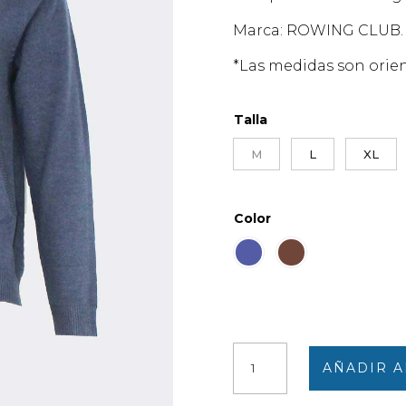
Marca: ROWING CLUB.
*Las medidas son orien
Talla
M
L
XL
Color
Chaqueta
AÑADIR A
hombre
punto