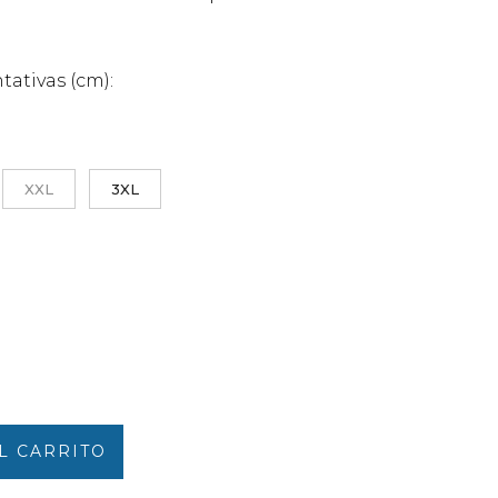
tativas (cm):
XXL
3XL
L CARRITO