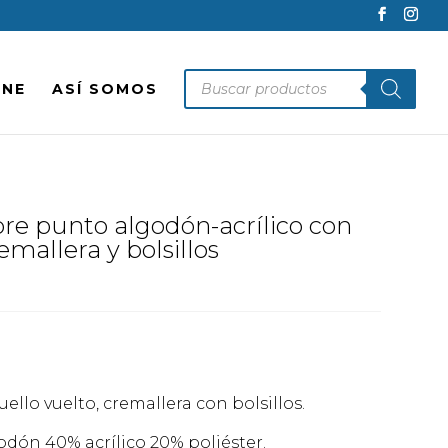
Búsqueda
INE
ASÍ SOMOS
de
productos
e punto algodón-acrílico con
emallera y bolsillos
llo vuelto, cremallera con bolsillos.
dón 40% acrílico 20% poliéster.