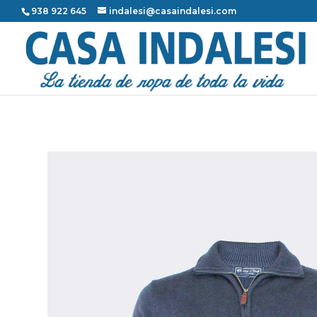
938 922 645
indalesi@casaindalesi.com