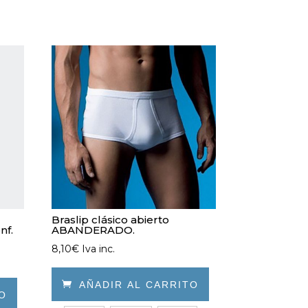
Braslip clásico abierto
nf.
ABANDERADO.
8,10
€
Iva inc.

AÑADIR AL CARRITO
TO