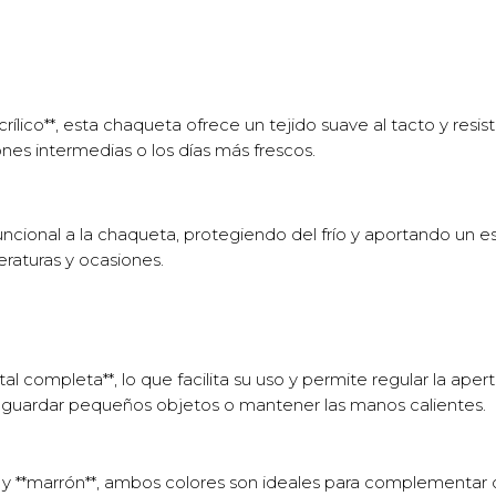
lico**, esta chaqueta ofrece un tejido suave al tacto y resis
ones intermedias o los días más frescos.
ncional a la chaqueta, protegiendo del frío y aportando un esti
raturas y ocasiones.
l completa**, lo que facilita su uso y permite regular la aper
ra guardar pequeños objetos o mantener las manos calientes.
** y **marrón**, ambos colores son ideales para complementar 