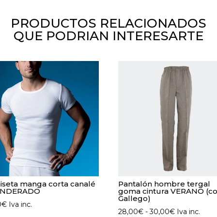
cantidad
PRODUCTOS RELACIONADOS
QUE PODRIAN INTERESARTE
seta manga corta canalé
Pantalón hombre tergal
ANDERADO
goma cintura VERANO (co
Gallego)
0
€
Iva inc.
Rango
28,00
€
-
30,00
€
Iva inc.