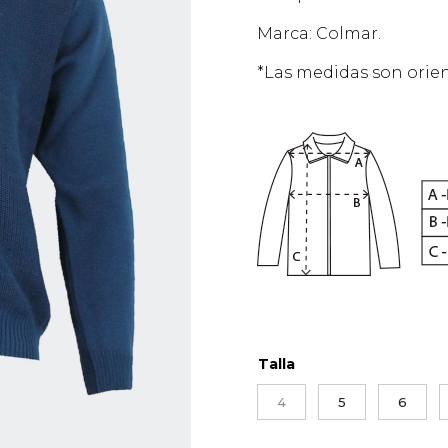
Marca: Colmar.
*Las medidas son orien
Talla
4
5
6