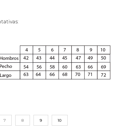
tativas:
7
8
9
10