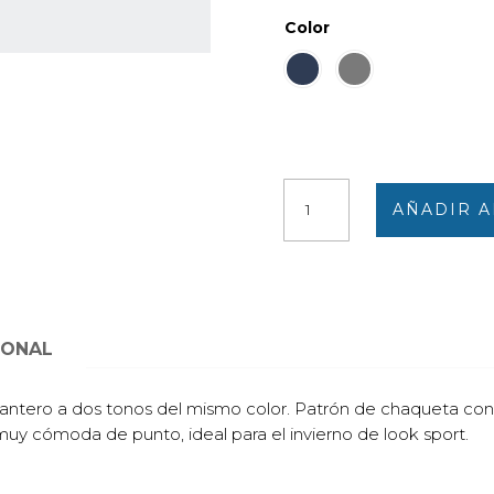
Color
Chaqueta
AÑADIR A
hombre
punto
cuello
vuelto
cremallera
con
IONAL
'grabado'
a
tero a dos tonos del mismo color. Patrón de chaqueta con cu
dos
uy cómoda de punto, ideal para el invierno de look sport.
tonos
delante