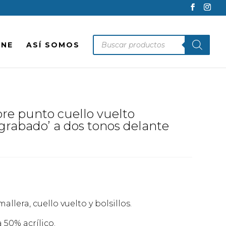
Búsqueda
INE
ASÍ SOMOS
de
productos
e punto cuello vuelto
‘grabado’ a dos tonos delante
lera, cuello vuelto y bolsillos.
50% acrílico.