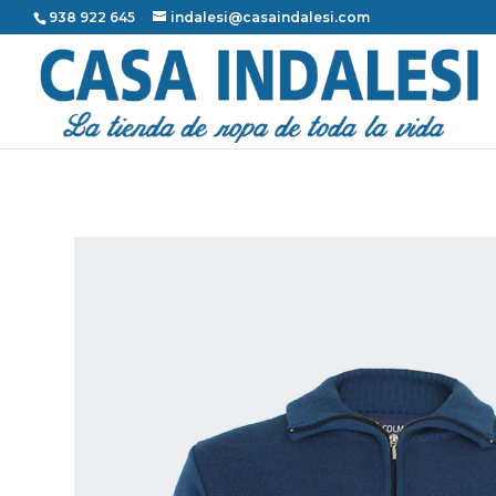
938 922 645
indalesi@casaindalesi.com