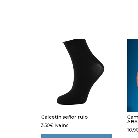
Calcetín señor rulo
Cami
AB
3,50
€
Iva inc.
10,9