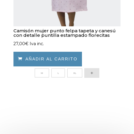
Camisón mujer punto felpa tapeta y canesú
con detalle puntilla estampado florecitas
27,00
€
Iva inc.

AÑADIR AL CARRITO
Este
M
L
XL
producto
tiene
múltiples
variantes.
Las
opciones
se
pueden