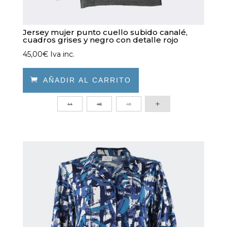
Jersey mujer punto cuello subido canalé,
cuadros grises y negro con detalle rojo
45,00
€
Iva inc.

AÑADIR AL CARRITO
Este
44
46
48
producto
tiene
múltiples
variantes.
Las
opciones
se
pueden
elegir