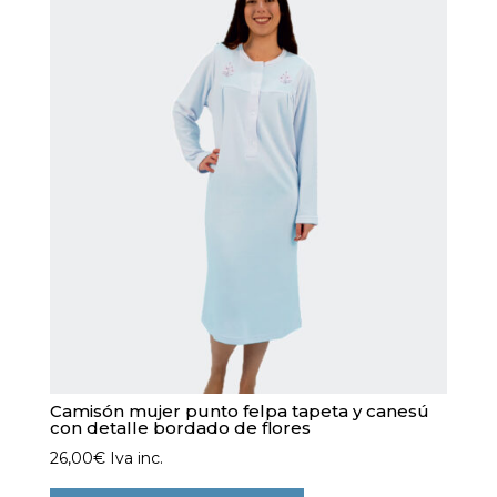
Las
opciones
se
pueden
elegir
en
la
página
de
producto
Camisón mujer punto felpa tapeta y canesú
con detalle bordado de flores
26,00
€
Iva inc.