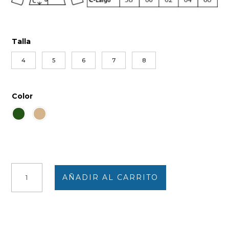
Talla
4
5
6
7
8
Color
Chaqueta
AÑADIR AL CARRITO
mujer
punto
LANA
escote
lagrima