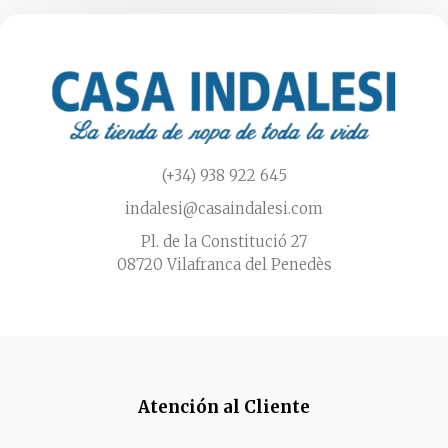
elegir
en
la
página
de
producto
(+34) 938 922 645
indalesi@casaindalesi.com
Pl. de la Constitució 27
08720 Vilafranca del Penedès
Atención al Cliente