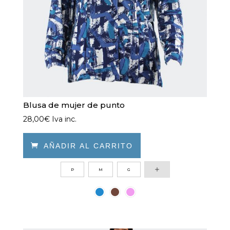
en
la
página
de
producto
Blusa de mujer de punto
28,00
€
Iva inc.

AÑADIR AL CARRITO
Este
P
M
G
producto
tiene
múltiples
variantes.