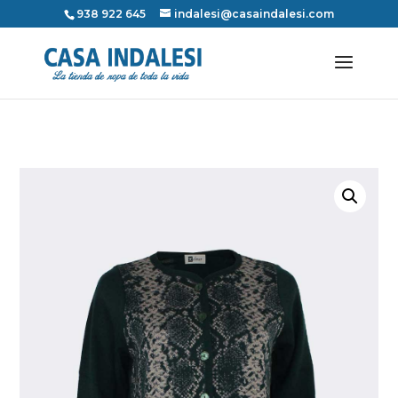
938 922 645
indalesi@casaindalesi.com