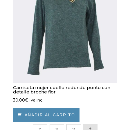
Camiseta mujer cuello redondo punto con
detalle broche flor
30,00
€
Iva inc.

AÑADIR AL CARRITO
Este
44
46
48