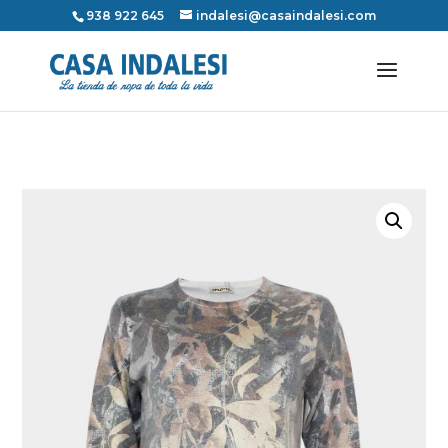
938 922 645
indalesi@casaindalesi.com