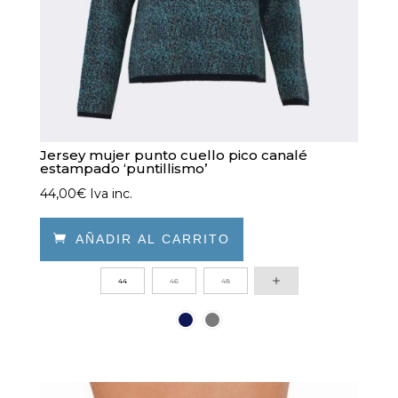
la
página
de
producto
Jersey mujer punto cuello pico canalé
estampado ‘puntillismo’
44,00
€
Iva inc.

AÑADIR AL CARRITO
Este
44
46
48
producto
tiene
múltiples
variantes.
Las