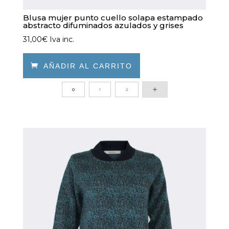
Blusa mujer punto cuello solapa estampado
abstracto difuminados azulados y grises
31,00
€
Iva inc.

AÑADIR AL CARRITO
Este
0
1
2
producto
tiene
múltiples
variantes.
Las
opciones
se
pueden
elegir
en