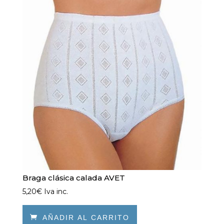
opciones
se
pueden
elegir
en
la
página
de
producto
Braga clásica calada AVET
5,20
€
Iva inc.

AÑADIR AL CARRITO