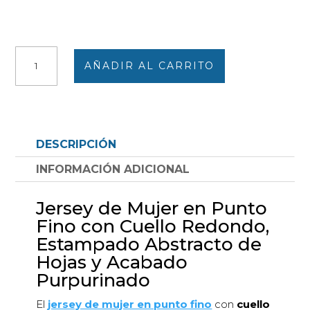
Jersey
AÑADIR AL CARRITO
de
mujer
punto
fino
cuello
DESCRIPCIÓN
redondo
estampado
INFORMACIÓN ADICIONAL
abstracto
con
Jersey de Mujer en Punto
hojas
Fino con Cuello Redondo,
acabado
Estampado Abstracto de
apurpurinado
Hojas y Acabado
cantidad
Purpurinado
El
jersey de mujer en punto fino
con
cuello