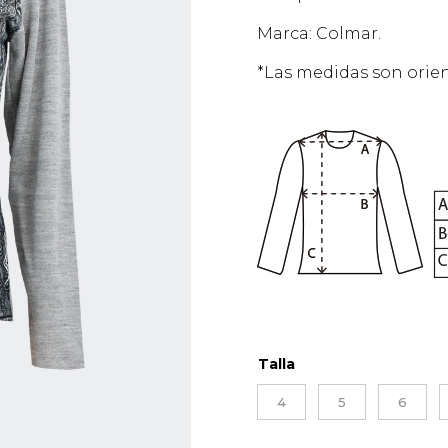
Marca: Colmar.
*Las medidas son orien
Talla
4
5
6