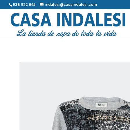
938 922 645
indalesi@casaindalesi.com