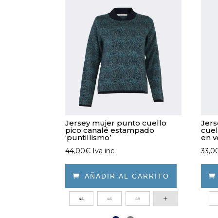
Jersey mujer punto cuello
Jers
pico canalé estampado
cuel
‘puntillismo’
en v
44,00
€
Iva inc.
33,0

AÑADIR AL CARRITO
Este
Este
44
46
48
producto
prod