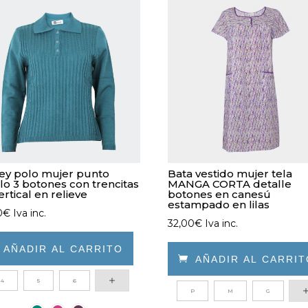
ey polo mujer punto
Bata vestido mujer tela
lo 3 botones con trencitas
MANGA CORTA detalle
ertical en relieve
botones en canesú
estampado en lilas
0
€
Iva inc.
32,00
€
Iva inc.

AÑADIR AL CARRITO

AÑADIR AL CARRI
4
5
6
Este
ucto
P
M
G
producto