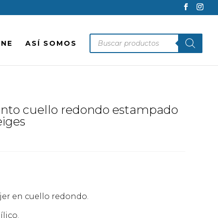
Búsqueda
INE
ASÍ SOMOS
de
productos
unto cuello redondo estampado
eiges
jer en cuello redondo.
lico.