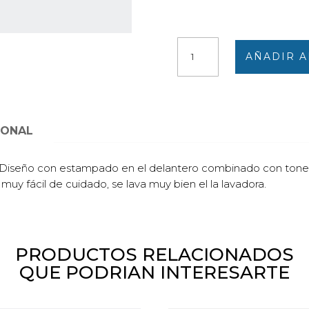
Jersey
AÑADIR A
mujer
punto
cuello
redondo
estampado
IONAL
grises,
negros
iseño con estampado en el delantero combinado con tones gris
beiges
muy fácil de cuidado, se lava muy bien el la lavadora.
cantidad
PRODUCTOS RELACIONADOS
QUE PODRIAN INTERESARTE