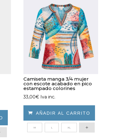
Camiseta manga 3/4 mujer
con escote acabado en pico
estampado colorines
33,00
€
Iva inc.

AÑADIR AL CARRITO
TO
Este
M
L
XL
producto