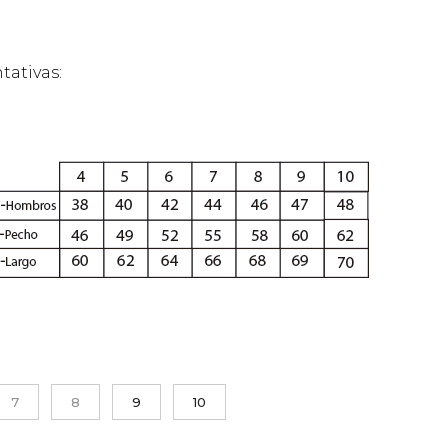
tativas:
7
8
9
10