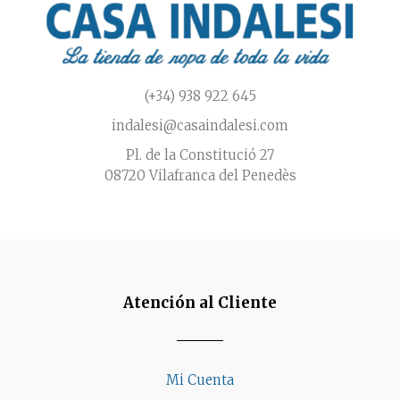
de
producto
(+34) 938 922 645
indalesi@casaindalesi.com
Pl. de la Constitució 27
08720 Vilafranca del Penedès
Atención al Cliente
Mi Cuenta