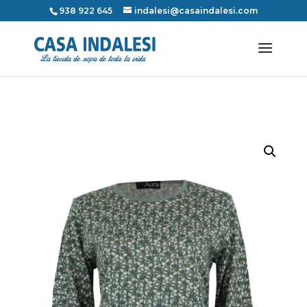
938 922 645
indalesi@casaindalesi.com