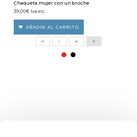
Chaqueta mujer con un broche
39,00
€
Iva inc.

AÑADIR AL CARRITO
Este
M
L
XL
producto
tiene
múltiples
variantes.
Las
opciones
se
pueden
elegir
en
la
página