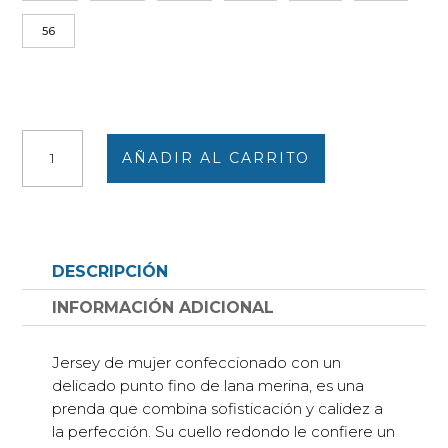
56
Jersey
AÑADIR AL CARRITO
mujer
punto
fino
con
lana
DESCRIPCIÓN
merina
cuello
INFORMACIÓN ADICIONAL
redondo,
estampado
Jersey de mujer confeccionado con un
cantidad
delicado punto fino de lana merina, es una
prenda que combina sofisticación y calidez a
la perfección. Su cuello redondo le confiere un