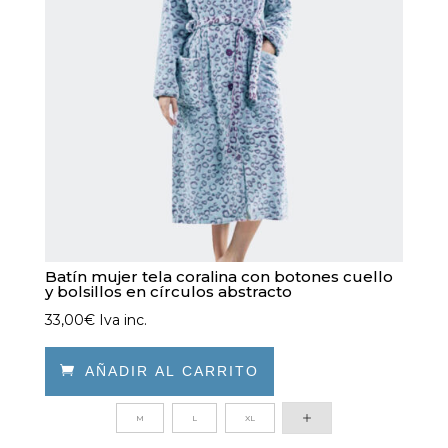
elegir
en
la
página
de
producto
Batín mujer tela coralina con botones cuello
y bolsillos en círculos abstracto
33,00
€
Iva inc.

AÑADIR AL CARRITO
Este
M
L
XL
producto