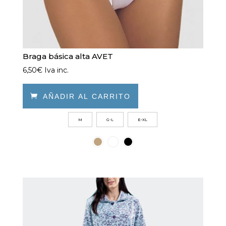
Braga básica alta AVET
6,50
€
Iva inc.

AÑADIR AL CARRITO
Este
M
G-L
E-XL
producto
tiene
múltiples
variantes.
Las
opciones
se
pueden