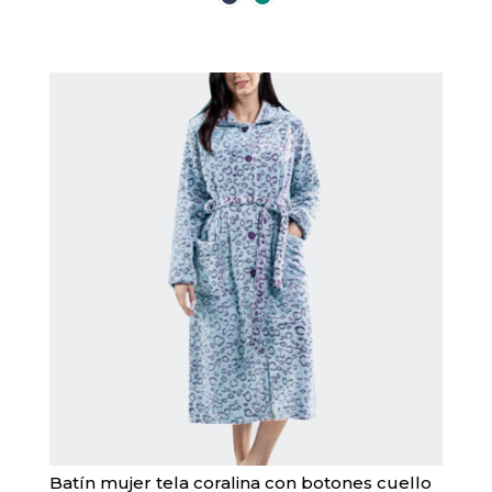
múltiples
variantes.
Las
opciones
se
pueden
elegir
en
la
página
de
producto
Batín mujer tela coralina con botones cuello