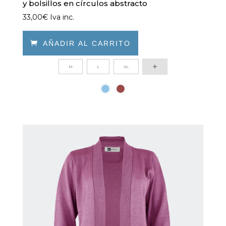
y bolsillos en círculos abstracto
33,00
€
Iva inc.

AÑADIR AL CARRITO
Este
M
L
XL
producto
tiene
múltiples
variantes.
Las
opciones
se
pueden
elegir
en
la
página