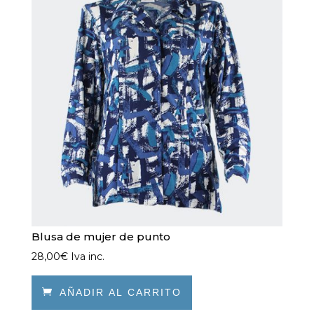
se
pueden
elegir
en
la
página
de
producto
Blusa de mujer de punto
28,00
€
Iva inc.

AÑADIR AL CARRITO