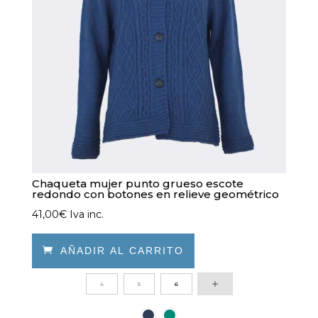
Chaqueta mujer punto grueso escote
redondo con botones en relieve geométrico
41,00
€
Iva inc.

AÑADIR AL CARRITO
Este
4
5
6
producto
tiene