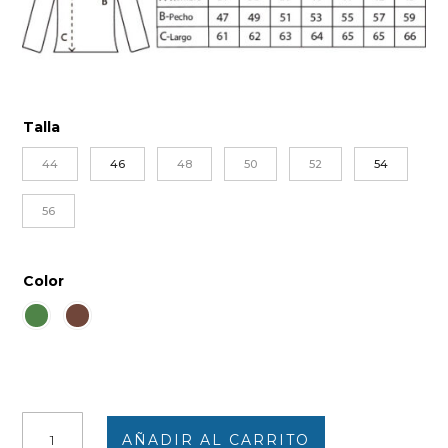
Talla
44
46
48
50
52
54
56
Color
Jersey
AÑADIR AL CARRITO
mujer