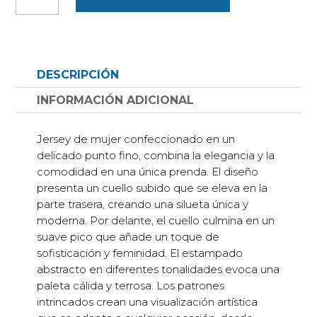
punto
fino
cuello
pico
DESCRIPCIÓN
subido
por
INFORMACIÓN ADICIONAL
detrás,
estampado
Jersey de mujer confeccionado en un
abstracto
delicado punto fino, combina la elegancia y la
cantidad
comodidad en una única prenda. El diseño
presenta un cuello subido que se eleva en la
parte trasera, creando una silueta única y
moderna. Por delante, el cuello culmina en un
suave pico que añade un toque de
sofisticación y feminidad. El estampado
abstracto en diferentes tonalidades evoca una
paleta cálida y terrosa. Los patrones
intrincados crean una visualización artística