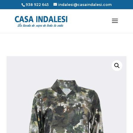
938 922 645
indalesi@casaindalesi.com