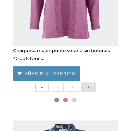
de
producto
Chaqueta mujer punto verano sin botones
40,00
€
Iva inc.

AÑADIR AL CARRITO
Este
4
5
6
producto
tiene
múltiples
variantes.
Las
opciones