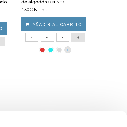
ondo
de algodón UNISEX
4,50
€
Iva inc.

AÑADIR AL CARRITO
TO
Este
S
M
L
producto
tiene
múltiples
variantes.
Las
opciones
se
pueden
elegir
en
la
página