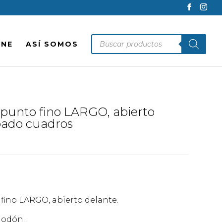
Búsqueda
INE
ASÍ SOMOS
de
productos
punto fino LARGO, abierto
pado cuadros
ino LARGO, abierto delante.
godón.