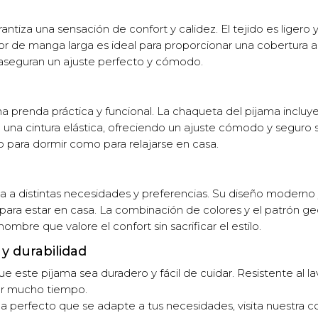
tiza una sensación de confort y calidez. El tejido es ligero 
r de manga larga es ideal para proporcionar una cobertura ad
 aseguran un ajuste perfecto y cómodo.
prenda práctica y funcional. La chaqueta del pijama incluye 
na cintura elástica, ofreciendo un ajuste cómodo y seguro si
o para dormir como para relajarse en casa.
ta a distintas necesidades y preferencias. Su diseño moderno
ara estar en casa. La combinación de colores y el patrón ge
mbre que valore el confort sin sacrificar el estilo.
y durabilidad
ue este pijama sea duradero y fácil de cuidar. Resistente al l
por mucho tiempo.
ma perfecto que se adapte a tus necesidades, visita nuestra