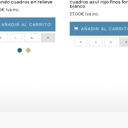
ndo cuadros en relieve
cuadros azul rojo finos f
blanco
0
€
Iva inc.
37,00
€
Iva inc.

AÑADIR AL CARRITO

AÑADIR AL CARRI
M
L
XL
Este
ucto
3
4
5
producto
e
tiene
iples
múltiples
ntes.
variantes.
Las
ones
opciones
se
den
pueden
r
elegir
en
la
na