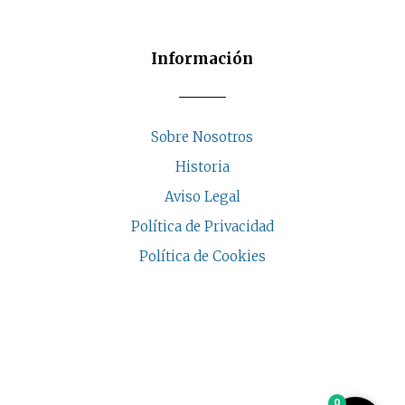
de
producto
Información
Sobre Nosotros
Historia
Aviso Legal
Política de Privacidad
Política de Cookies
COPYRIGHT © 2026 | CASA INDALESI
0