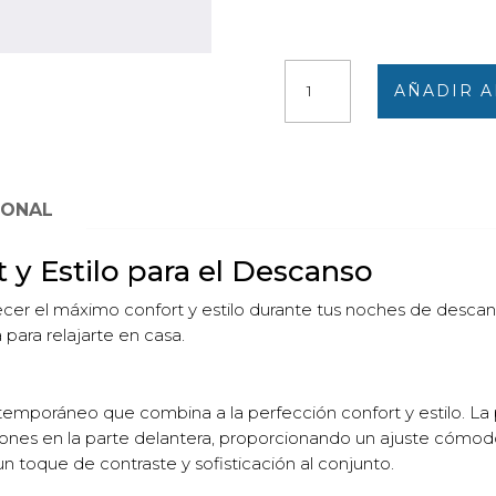
Pijama
AÑADIR A
hombre
punto
fino
LARGO,
abierto
IONAL
delante,
estampado
y Estilo para el Descanso
cuadros
cantidad
cer el máximo confort y estilo durante tus noches de descan
 para relajarte en casa.
emporáneo que combina a la perfección confort y estilo. La 
nes en la parte delantera, proporcionando un ajuste cómodo y
n toque de contraste y sofisticación al conjunto.