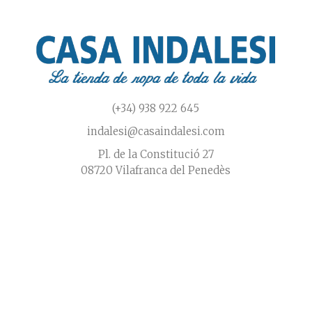
de
producto
prod
(+34) 938 922 645
indalesi@casaindalesi.com
Pl. de la Constitució 27
08720 Vilafranca del Penedès