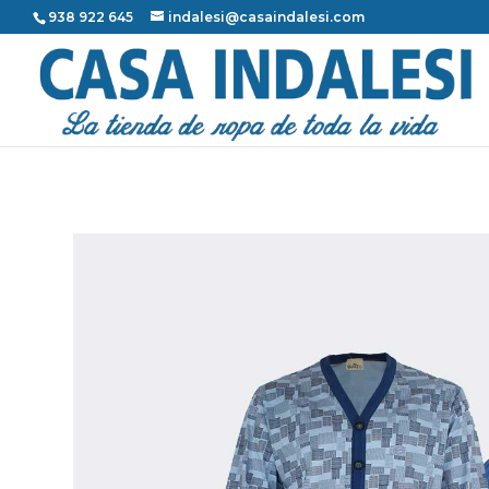
938 922 645
indalesi@casaindalesi.com