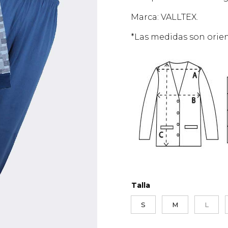
Marca: VALLTEX.
*Las medidas son orien
Talla
S
M
L