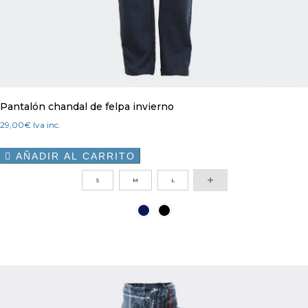
Pantalón chandal de felpa invierno
29,00
€
Iva inc.
AÑADIR AL CARRITO

Este
S
M
L
producto
tiene
múltiples
variantes.
Las
opciones
se