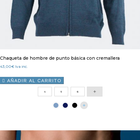
Chaqueta de hombre de punto básica con cremallera
43,00
€
Iva inc.
AÑADIR AL CARRITO

Este
4
5
6
producto
tiene
múltiples
variantes.
Las
opciones