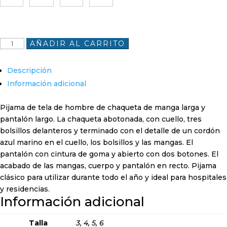
Pijama
AÑADIR AL CARRITO
hombre
tela
Descripción
largo
Información adicional
cuadros
azul
Pijama de tela de hombre de chaqueta de manga larga y
rojo
pantalón largo. La chaqueta abotonada, con cuello, tres
finos
bolsillos delanteros y terminado con el detalle de un cordón
fondo
azul marino en el cuello, los bolsillos y las mangas. El
blanco
pantalón con cintura de goma y abierto con dos botones. El
cantidad
acabado de las mangas, cuerpo y pantalón en recto. Pijama
clásico para utilizar durante todo el año y ideal para hospitales
y residencias.
Información adicional
Talla
3, 4, 5, 6