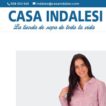
938 922 645
indalesi@casaindalesi.com