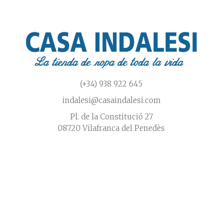
producto
de
prod
(+34) 938 922 645
indalesi@casaindalesi.com
Pl. de la Constitució 27
08720 Vilafranca del Penedès