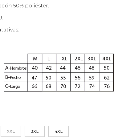
36,00€
dón 50% poliéster.
hasta
39,00€
U.
tativas:
XXL
3XL
4XL