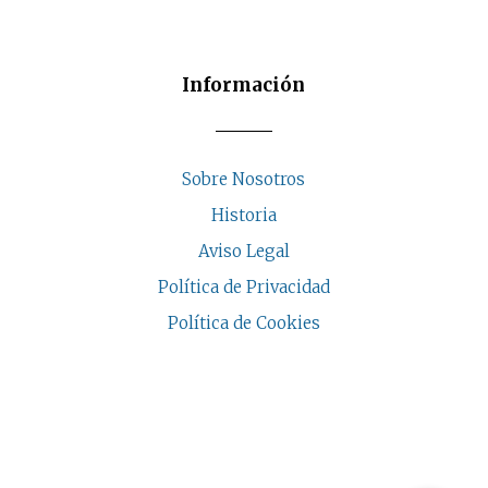
de
producto
Información
Sobre Nosotros
Historia
Aviso Legal
Política de Privacidad
Política de Cookies
COPYRIGHT © 2026 | CASA INDALESI