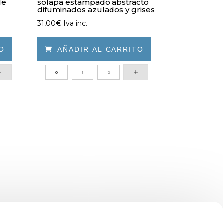
le
solapa estampado abstracto
difuminados azulados y grises
31,00
€
Iva inc.
TO

AÑADIR AL CARRITO
Este
0
1
2
producto
tiene
múltiples
variantes.
Las
opciones
se
pueden
elegir
en
la
página