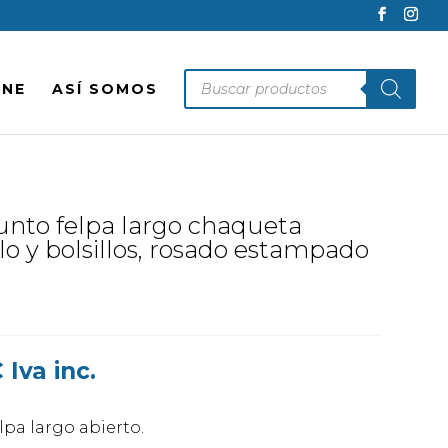
Búsqueda
INE
ASÍ SOMOS
de
productos
nto felpa largo chaqueta
lo y bolsillos, rosado estampado
Rango
€
Iva inc.
de
precios:
pa largo abierto.
desde