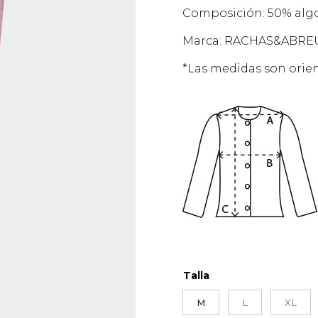
Composición: 50% algo
Marca: RACHAS&ABRE
*Las medidas son orien
Talla
M
L
XL