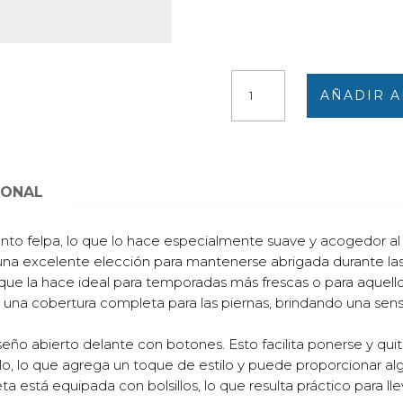
Pijama
AÑADIR A
mujer
punto
felpa
largo
chaqueta
IONAL
abierta
con
to felpa, lo que lo hace especialmente suave y acogedor al 
cuello
 una excelente elección para mantenerse abrigada durante la
y
o que la hace ideal para temporadas más frescas o para aquell
bolsillos,
e una cobertura completa para las piernas, brindando una se
rosado
estampado
seño abierto delante con botones. Esto facilita ponerse y qui
floral
lo, lo que agrega un toque de estilo y puede proporcionar al
cantidad
a está equipada con bolsillos, lo que resulta práctico para l