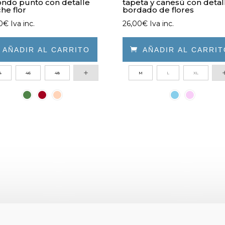
ndo punto con detalle
tapeta y canesú con detal
he flor
bordado de flores
0
€
Iva inc.
26,00
€
Iva inc.

AÑADIR AL CARRITO

AÑADIR AL CARRI
Este
4
46
48
M
L
XL
ucto
producto
e
tiene
iples
múltiples
ntes.
variantes.
Las
ones
opciones
se
den
pueden
r
elegir
en
la
na
página