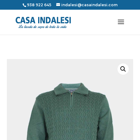
938 922 645
indalesi@casaindalesi.com