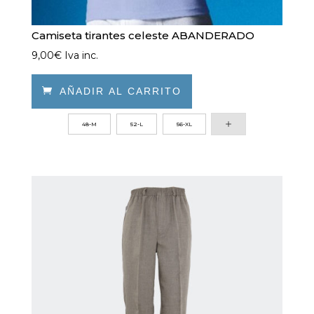
Camiseta tirantes celeste ABANDERADO
9,00
€
Iva inc.

AÑADIR AL CARRITO
Este
48-M
52-L
56-XL
producto
tiene
múltiples
variantes.
Las
opciones
se
pueden
elegir
en