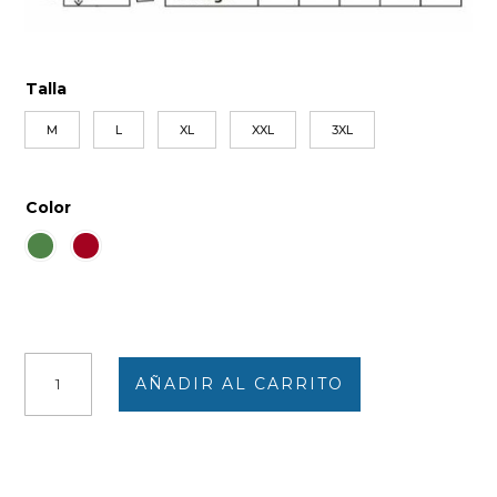
Talla
M
L
XL
XXL
3XL
Color
Polo
AÑADIR AL CARRITO
hombre
punto
con
cremallera
relieve