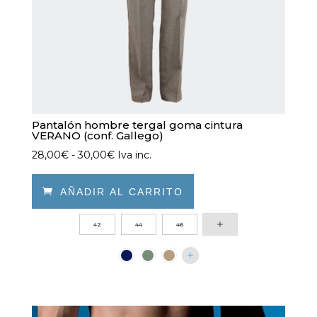
la
página
de
producto
Pantalón hombre tergal goma cintura
VERANO (conf. Gallego)
Rango
28,00
€
-
30,00
€
Iva inc.
de
precios:

AÑADIR AL CARRITO
desde
Este
42
44
46
28,00€
producto
hasta
tiene
30,00€
múltiples
variantes.
Las