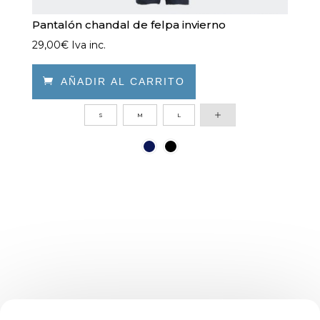
Pantalón chandal de felpa invierno
29,00
€
Iva inc.

AÑADIR AL CARRITO
Este
S
M
L
producto
tiene
múltiples
variantes.
Las
opciones
se
pueden
elegir
en
la