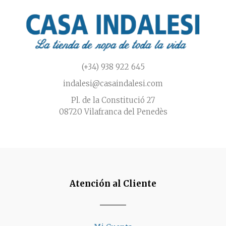
página
de
producto
(+34) 938 922 645
indalesi@casaindalesi.com
Pl. de la Constitució 27
08720 Vilafranca del Penedès
Atención al Cliente