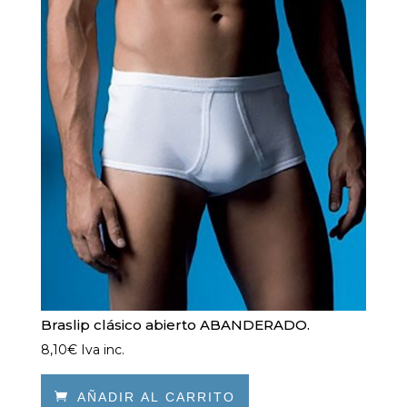
opciones
se
pueden
elegir
en
la
página
de
producto
Braslip clásico abierto ABANDERADO.
8,10
€
Iva inc.

AÑADIR AL CARRITO