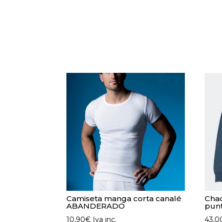
Camiseta manga corta canalé
Cha
ABANDERADO
punt
10,90
€
Iva inc.
43,0