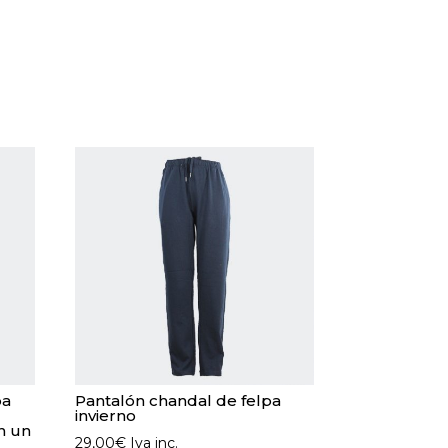
pa
Pantalón chandal de felpa
invierno
n un
29,00
€
Iva inc.