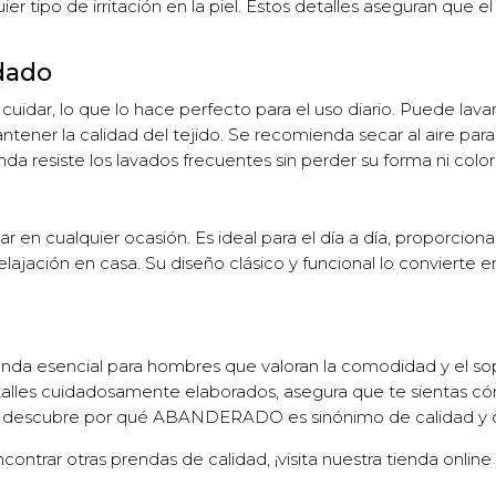
er tipo de irritación en la piel. Estos detalles aseguran que 
idado
uidar, lo que lo hace perfecto para el uso diario. Puede lav
tener la calidad del tejido. Se recomienda secar al aire para p
enda resiste los lavados frecuentes sin perder su forma ni color
izar en cualquier ocasión. Es ideal para el día a día, proporci
lajación en casa. Su diseño clásico y funcional lo convierte
a esencial para hombres que valoran la comodidad y el sopor
talles cuidadosamente elaborados, asegura que te sientas có
co y descubre por qué ABANDERADO es sinónimo de calidad y c
contrar otras prendas de calidad, ¡visita nuestra tienda online