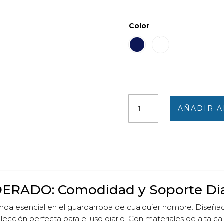
Color
Slip
AÑADIR A
básico
abierto
ABANDERADO
cantidad
DERADO: Comodidad y Soporte Dia
nda esencial en el guardarropa de cualquier hombre. Diseñad
 elección perfecta para el uso diario. Con materiales de alt