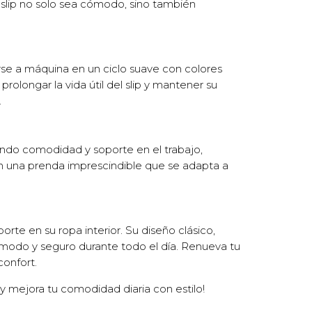
el slip no solo sea cómodo, sino también
arse a máquina en un ciclo suave con colores
rolongar la vida útil del slip y mantener su
.
onando comodidad y soporte en el trabajo,
 en una prenda imprescindible que se adapta a
te en su ropa interior. Su diseño clásico,
modo y seguro durante todo el día. Renueva tu
onfort.
 y mejora tu comodidad diaria con estilo!