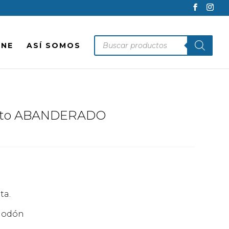
Búsqueda
INE
ASÍ SOMOS
de
productos
ierto ABANDERADO
ta.
godón