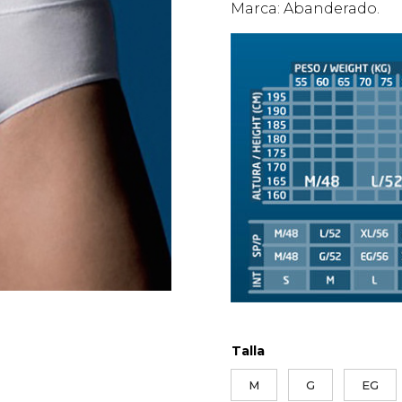
Marca: Abanderado.
Talla
M
G
EG