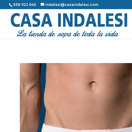
938 922 645
indalesi@casaindalesi.com