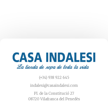
múltiples
variantes.
Las
opciones
se
pueden
elegir
en
la
página
de
producto
(+34) 938 922 645
indalesi@casaindalesi.com
Pl. de la Constitució 27
08720 Vilafranca del Penedès