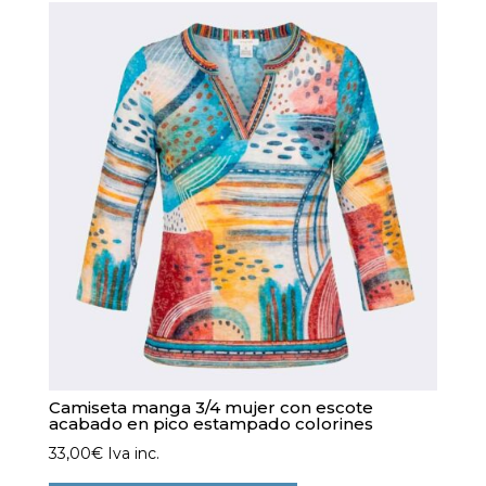
variantes.
Las
opciones
se
pueden
elegir
en
la
página
de
producto
Camiseta manga 3/4 mujer con escote
acabado en pico estampado colorines
33,00
€
Iva inc.