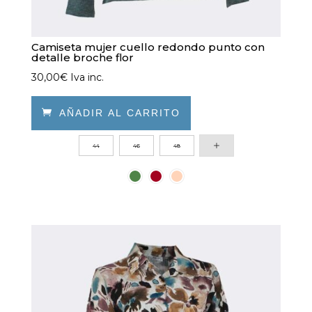
Camiseta mujer cuello redondo punto con
detalle broche flor
30,00
€
Iva inc.

AÑADIR AL CARRITO
Este
44
46
48
producto
tiene
múltiples
variantes.
Las
opciones
se
pueden
elegir