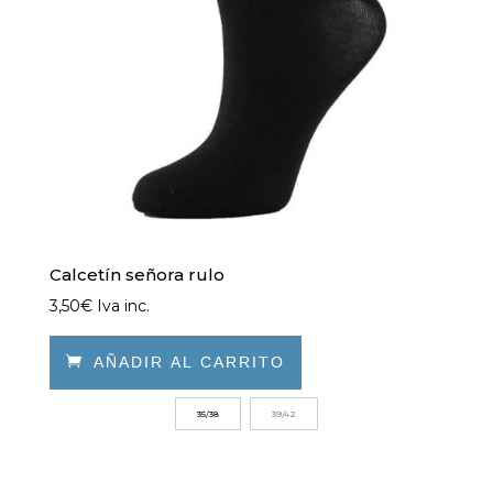
Calcetín señora rulo
3,50
€
Iva inc.

AÑADIR AL CARRITO
Este
35/38
39/42
producto
tiene
múltiples