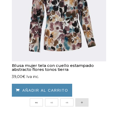
en
la
página
de
producto
Blusa mujer tela con cuello estampado
abstracto flores tonos tierra
39,00
€
Iva inc.

AÑADIR AL CARRITO
Este
44
46
48
producto
tiene