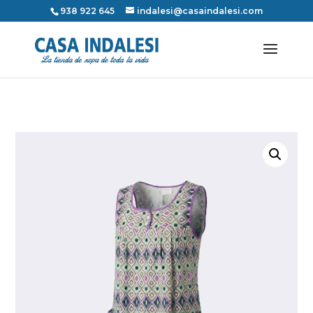
938 922 645
indalesi@casaindalesi.com