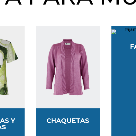
F
AS Y
CHAQUETAS
AS