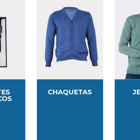
TES
CHAQUETAS
J
COS