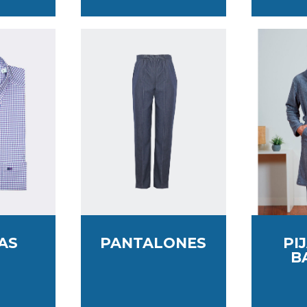
AS
PANTALONES
PI
B