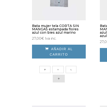
Bata mujer tela CORTA SIN
Bat
MANGAS estampada flores
MAN
azul con bies azul marino
azul
azul
27,00
€
Iva inc.
27,

AÑADIR AL
CARRITO
Este
Est
producto
pro
P
M
L
tiene
tien
múltiples
múlt
variantes.
vari
Las
Las
opciones
opc
se
se
pueden