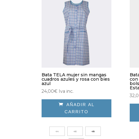
pue
elegir
eleg
en
en
la
la
página
pág
de
de
producto
pro
Bata TELA mujer sin mangas
Bat
cuadros azules y rosa con bies
con 
azul
bols
Est
24,00
€
Iva inc.
32,

AÑADIR AL
CARRITO
Este
Est
producto
pro
44
46
48
tiene
tien