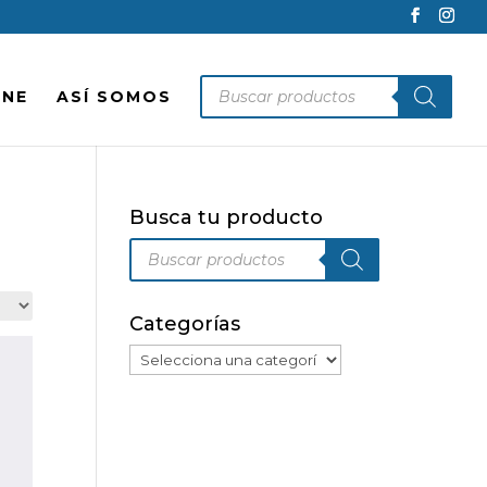
Búsqueda
INE
ASÍ SOMOS
de
productos
Busca tu producto
Búsqueda
de
productos
Categorías