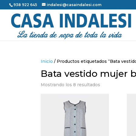
938 922 645
indalesi@casaindalesi.com
Inicio
/ Productos etiquetados “Bata vesti
Bata vestido mujer
Mostrando los 8 resultados