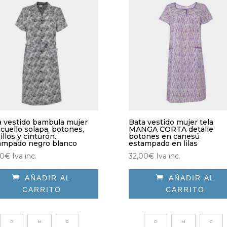
den
elegir
ir
en
la
página
ina
de
producto
ducto
a vestido bambula mujer
Bata vestido mujer tela
cuello solapa, botones,
MANGA CORTA detalle
illos y cinturón.
botones en canesú
ampado negro blanco
estampado en lilas
00
€
Iva inc.
32,00
€
Iva inc.

AÑADIR AL

AÑADIR AL
CARRITO
CARRITO
e
Este
ducto
producto
P
M
G
P
M
G
e
tiene