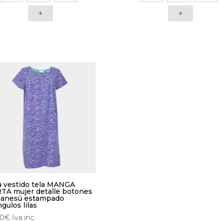
iples
múltiples
antes.
variantes.
Las
iones
opciones
se
den
pueden
ir
elegir
en
la
ina
página
de
ducto
producto
a vestido tela MANGA
TA mujer detalle botones
canesú estampado
ngulos lilas
00
€
Iva inc.