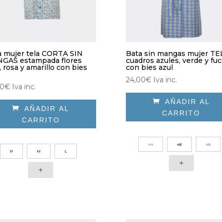
a mujer tela CORTA SIN
Bata sin mangas mujer TE
GAS estampada flores
cuadros azules, verde y fuc
, rosa y amarillo con bies
con bies azul
24,00
€
Iva inc.
00
€
Iva inc.

AÑADIR AL

AÑADIR AL
CARRITO
CARRITO
Este
e
producto
ducto
44
46
48
tiene
P
M
L
e
múltiples
iples
variantes.
antes.
Las
opciones
iones
se
pueden