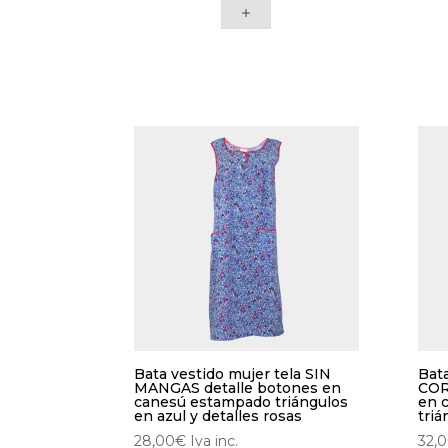
múltiples
múlt
variantes.
vari
Las
Las
opciones
opc
se
se
pueden
pue
elegir
eleg
en
en
la
la
página
pág
de
de
producto
pro
Bata vestido mujer tela SIN
Bat
MANGAS detalle botones en
COR
canesú estampado triángulos
en 
en azul y detalles rosas
triá
28,00
€
Iva inc.
32,