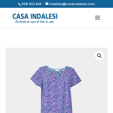
938 922 645
indalesi@casaindalesi.com