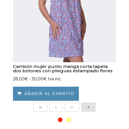
Camisón mujer punto manga corta tapeta
dos botones con pliegues estampado flores
Rango
28,00
€
-
30,00
€
Iva inc.
de
precios:

AÑADIR AL CARRITO
desde
Este
M
L
XL
28,00€
producto
hasta
tiene
30,00€
múltiples