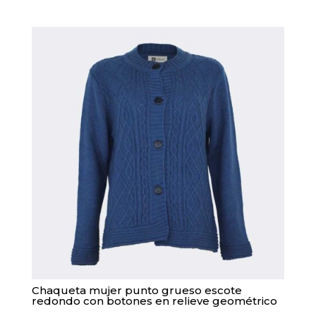
variantes.
Las
opciones
se
pueden
elegir
en
la
página
de
producto
Chaqueta mujer punto grueso escote
redondo con botones en relieve geométrico