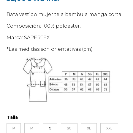
Bata vestido mujer tela bambula manga corta.
Composición: 100% poloester.
Marca: SAPERTEX.
*Las medidas son orientativas (cm):
Talla
P
M
G
SG
XL
XXL