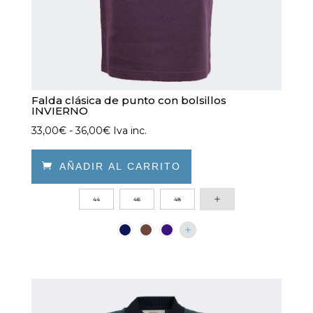
producto
Falda clásica de punto con bolsillos
INVIERNO
Rango
33,00
€
-
36,00
€
Iva inc.
de
precios:

AÑADIR AL CARRITO
desde
Este
44
46
48
33,00€
producto
hasta
tiene
36,00€
múltiples
variantes.
Las
opciones