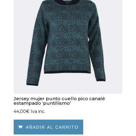
se
pueden
elegir
en
la
página
de
producto
Jersey mujer punto cuello pico canalé
estampado ‘puntillismo’
44,00
€
Iva inc.

AÑADIR AL CARRITO