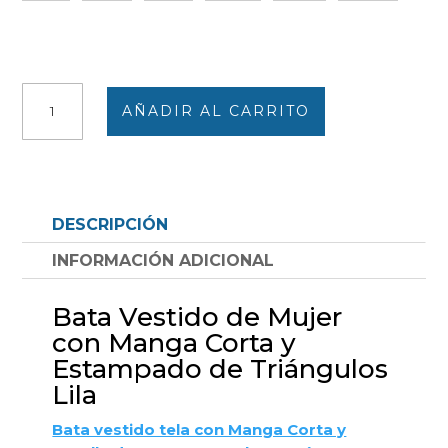
Bata
AÑADIR AL CARRITO
vestido
tela
MANGA
CORTA
mujer
DESCRIPCIÓN
detalle
botones
INFORMACIÓN ADICIONAL
en
canesú
Bata Vestido de Mujer
estampado
con Manga Corta y
triángulos
Estampado de Triángulos
lilas
Lila
cantidad
Bata vestido tela con Manga Corta y