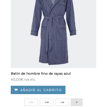
Batín de hombre fino de rayas azul
40,00
€
Iva inc.

AÑADIR AL CARRITO
Este
producto
S(4)
M(5)
L(6)