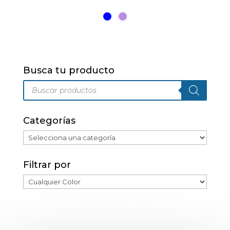
múltiples
variantes.
Las
opciones
se
pueden
Busca tu producto
elegir
Búsqueda
en
de
productos
la
página
Categorías
de
producto
Filtrar por