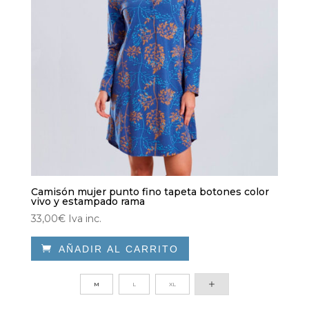
Camisón mujer punto fino tapeta botones color
vivo y estampado rama
33,00
€
Iva inc.

AÑADIR AL CARRITO
Este
producto
M
L
XL
tiene