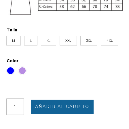
Talla
M
L
XL
XXL
3XL
4XL
Color
Camisón
AÑADIR AL CARRITO
mujer
punto
fino
tapeta