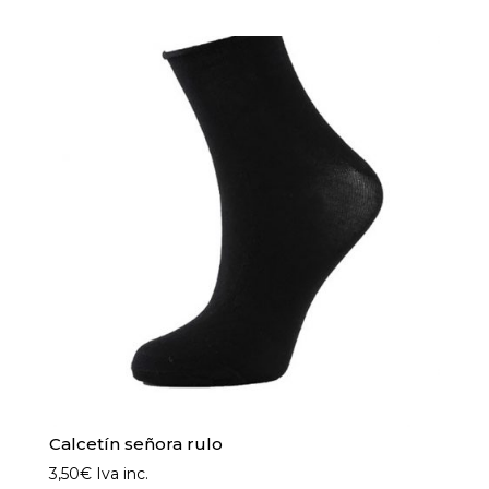
Calcetín señora rulo
3,50
€
Iva inc.