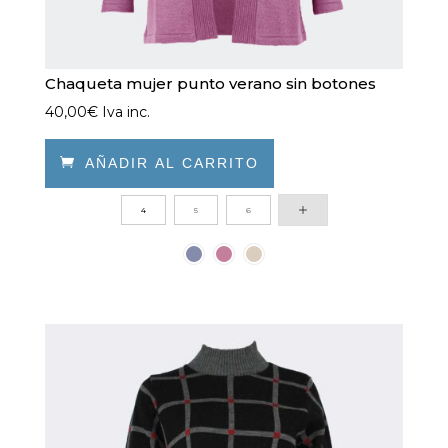
Chaqueta mujer punto verano sin botones
40,00
€
Iva inc.

AÑADIR AL CARRITO
Este
4
5
6
producto
tiene
múltiples
variantes.
Las
opciones
se
pueden
elegir