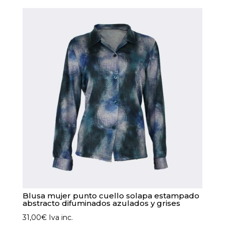
múltiples
variantes.
Las
opciones
se
pueden
elegir
en
la
página
de
producto
Blusa mujer punto cuello solapa estampado
abstracto difuminados azulados y grises
31,00
€
Iva inc.