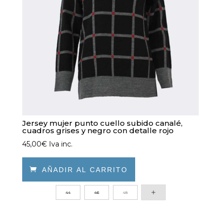
en
la
página
de
producto
Jersey mujer punto cuello subido canalé,
cuadros grises y negro con detalle rojo
45,00
€
Iva inc.

AÑADIR AL CARRITO
Este
44
46
48
producto
tiene