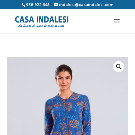
938 922 645
indalesi@casaindalesi.com