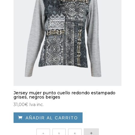
Jersey mujer punto cuello redondo estampado
grises, negros beiges
31,00
€
Iva inc.

AÑADIR AL CARRITO
Este
producto
4
5
6