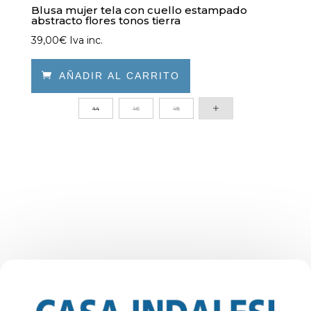
Blusa mujer tela con cuello estampado
abstracto flores tonos tierra
39,00
€
Iva inc.

AÑADIR AL CARRITO
Este
44
46
48
producto
tiene
múltiples
variantes.
Las
opciones
se
pueden
elegir
en
la