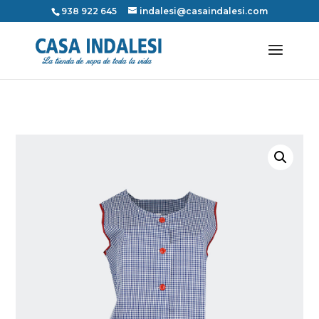
938 922 645
indalesi@casaindalesi.com