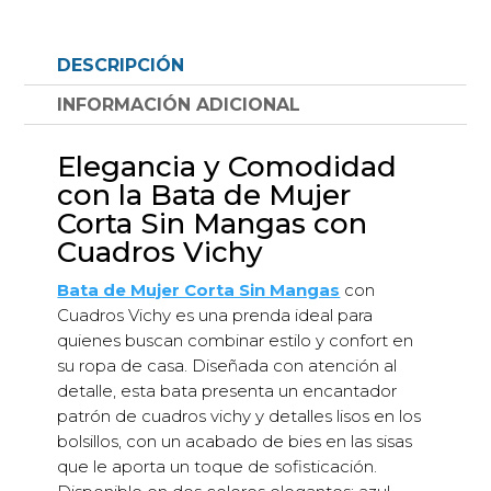
mangas
cuadros
DESCRIPCIÓN
vichy
con
INFORMACIÓN ADICIONAL
detalle
liso
Elegancia y Comodidad
en
con la Bata de Mujer
bolsillos
Corta Sin Mangas con
y
Cuadros Vichy
acabado
con
Bata de Mujer Corta Sin Mangas
con
bies
Cuadros Vichy es una prenda ideal para
en
quienes buscan combinar estilo y confort en
sisa
su ropa de casa. Diseñada con atención al
cantidad
detalle, esta bata presenta un encantador
patrón de cuadros vichy y detalles lisos en los
bolsillos, con un acabado de bies en las sisas
que le aporta un toque de sofisticación.