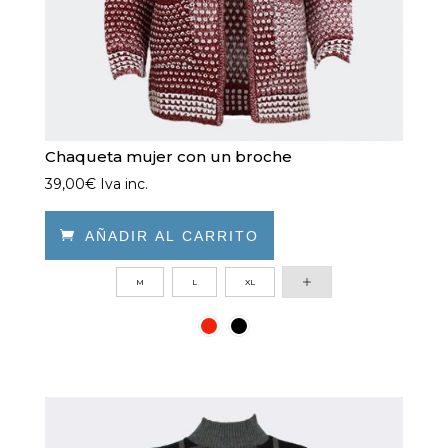
página
de
producto
Chaqueta mujer con un broche
39,00
€
Iva inc.

AÑADIR AL CARRITO
Este
M
L
XL
producto
tiene
múltiples
variantes.
Las
opciones