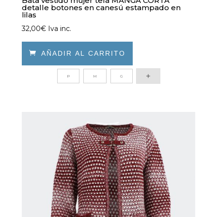
Bata vestido mujer tela MANGA CORTA
detalle botones en canesú estampado en
lilas
32,00
€
Iva inc.

AÑADIR AL CARRITO
Este
P
M
G
producto
tiene
múltiples
variantes.
Las
opciones
se
pueden
elegir
en
la