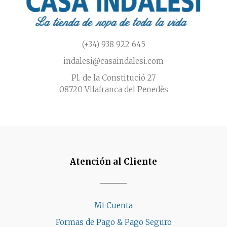
página
de
producto
(+34) 938 922 645
indalesi@casaindalesi.com
Pl. de la Constitució 27
08720 Vilafranca del Penedès
Atención al Cliente
Mi Cuenta
Formas de Pago & Pago Seguro