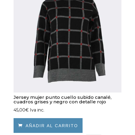
se
pueden
elegir
en
la
página
de
producto
Jersey mujer punto cuello subido canalé,
cuadros grises y negro con detalle rojo
45,00
€
Iva inc.

AÑADIR AL CARRITO