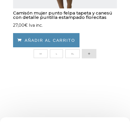
Camisón mujer punto felpa tapeta y canesú
con detalle puntilla estampado florecitas
27,00
€
Iva inc.

AÑADIR AL CARRITO
Este
M
L
XL
producto
tiene
múltiples
variantes.
Las
opciones
se
pueden
elegir
en