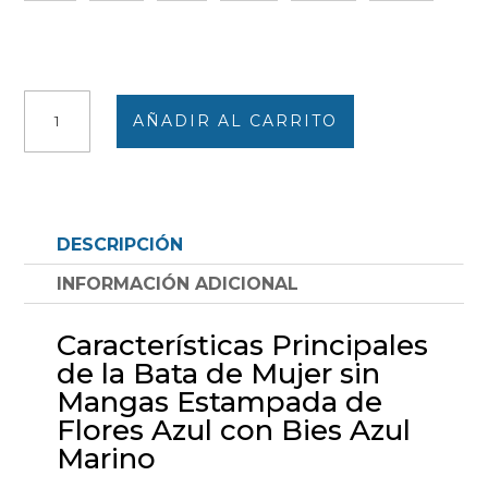
Bata
AÑADIR AL CARRITO
mujer
tela
SIN
MANGAS
estampada
DESCRIPCIÓN
flores
azul
INFORMACIÓN ADICIONAL
con
bies
Características Principales
azul
de la Bata de Mujer sin
marino
Mangas Estampada de
cantidad
Flores Azul con Bies Azul
Marino