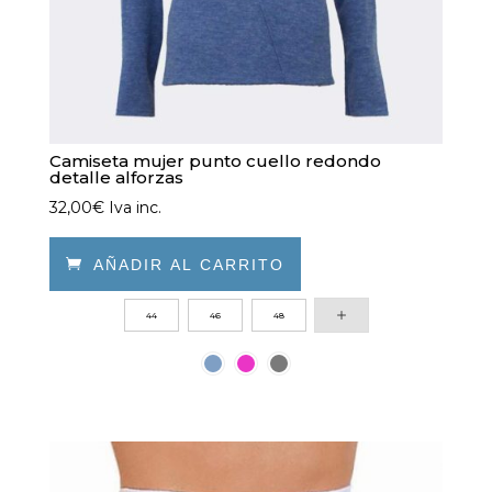
producto
Camiseta mujer punto cuello redondo
detalle alforzas
32,00
€
Iva inc.

AÑADIR AL CARRITO
Este
44
46
48
producto
tiene
múltiples
variantes.
Las
opciones