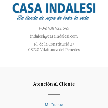
la
página
de
producto
(+34) 938 922 645
indalesi@casaindalesi.com
Pl. de la Constitució 27
08720 Vilafranca del Penedès
Atención al Cliente
Mi Cuenta