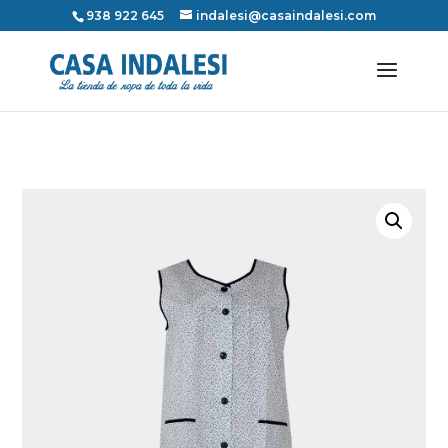
938 922 645
indalesi@casaindalesi.com