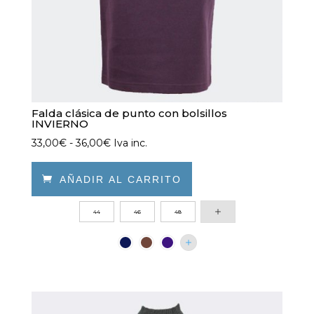
de
producto
Falda clásica de punto con bolsillos
INVIERNO
Rango
33,00
€
-
36,00
€
Iva inc.
de
precios:

AÑADIR AL CARRITO
desde
Este
44
46
48
33,00€
producto
hasta
tiene
36,00€
múltiples
variantes.
Las