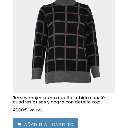
opciones
se
pueden
elegir
en
la
página
de
producto
Jersey mujer punto cuello subido canalé,
cuadros grises y negro con detalle rojo
45,00
€
Iva inc.

AÑADIR AL CARRITO