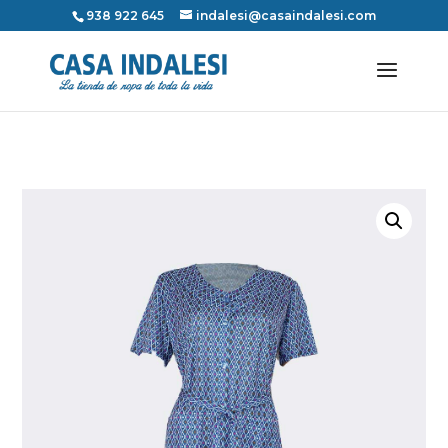
938 922 645
indalesi@casaindalesi.com