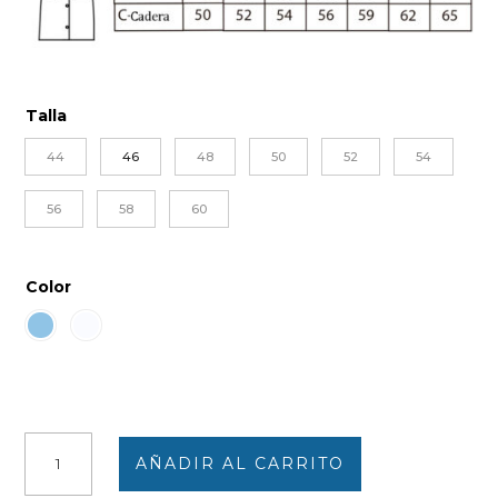
Talla
44
46
48
50
52
54
56
58
60
Color
Bata
AÑADIR AL CARRITO
punto
mujer