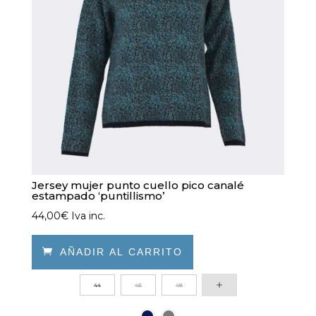
Jersey mujer punto cuello pico canalé
estampado ‘puntillismo’
44,00
€
Iva inc.

AÑADIR AL CARRITO
Este
44
46
48
producto
tiene