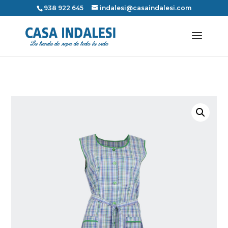
938 922 645
indalesi@casaindalesi.com