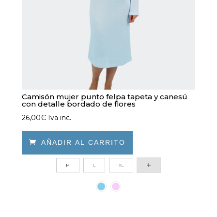
página
de
producto
Camisón mujer punto felpa tapeta y canesú
con detalle bordado de flores
26,00
€
Iva inc.

AÑADIR AL CARRITO
Este
M
L
XL
producto
tiene
múltiples
variantes.