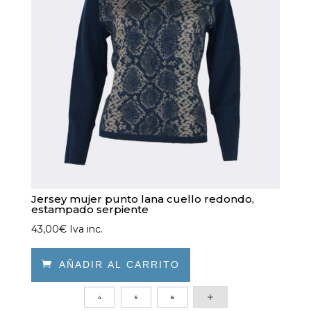
Jersey mujer punto lana cuello redondo,
estampado serpiente
43,00
€
Iva inc.

AÑADIR AL CARRITO
Este
4
5
6
producto