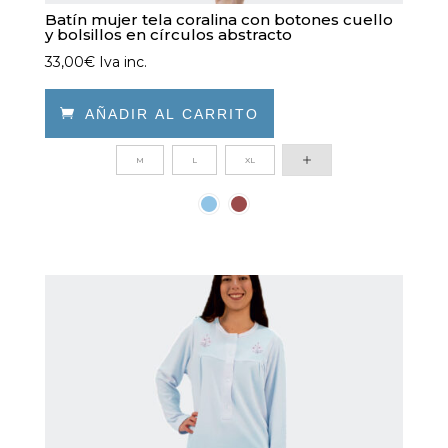
Batín mujer tela coralina con botones cuello
y bolsillos en círculos abstracto
33,00
€
Iva inc.

AÑADIR AL CARRITO
Este
M
L
XL
producto
tiene
múltiples
variantes.
Las
opciones
se
pueden
elegir
en
la