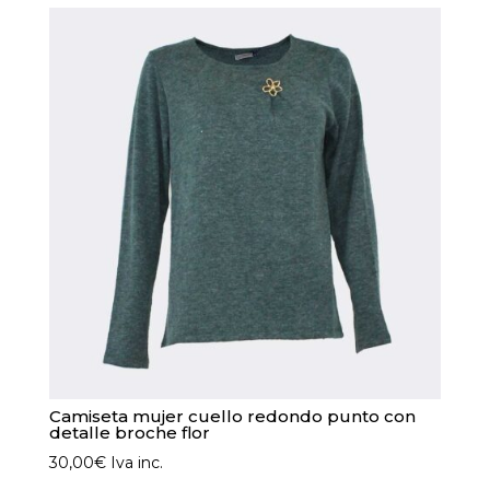
Las
opciones
se
pueden
elegir
en
la
página
de
producto
Camiseta mujer cuello redondo punto con
detalle broche flor
30,00
€
Iva inc.