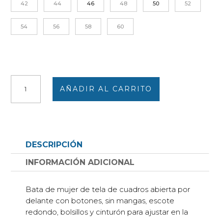
42
44
46
48
50
52
54
56
58
60
Bata
AÑADIR AL CARRITO
tela
mujer
sin
mangas
en
DESCRIPCIÓN
cuadros
azules,
INFORMACIÓN ADICIONAL
verdes,
rojo
Bata de mujer de tela de cuadros abierta por
y
delante con botones, sin mangas, escote
amarillos
redondo, bolsillos y cinturón para ajustar en la
con