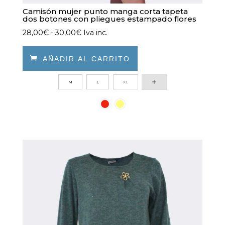
Camisón mujer punto manga corta tapeta
dos botones con pliegues estampado flores
Rango
28,00
€
-
30,00
€
Iva inc.
de
precios:

AÑADIR AL CARRITO
desde
Este
M
L
XL
28,00€
producto
hasta
tiene
30,00€
múltiples
variantes.
Las
opciones
se
pueden
elegir
en
la