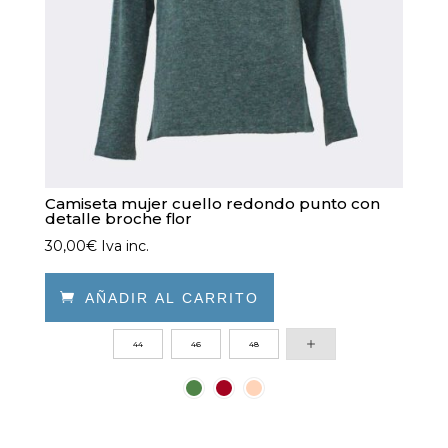
página
de
producto
Camiseta mujer cuello redondo punto con
detalle broche flor
30,00
€
Iva inc.

AÑADIR AL CARRITO
Este
44
46
48
producto
tiene
múltiples
variantes.