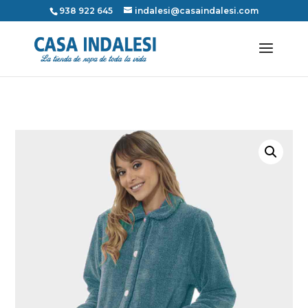
938 922 645
indalesi@casaindalesi.com