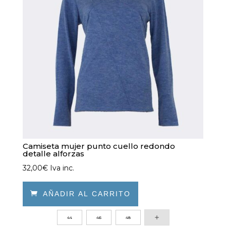
Camiseta mujer punto cuello redondo
detalle alforzas
32,00
€
Iva inc.

AÑADIR AL CARRITO
Este
44
46
48
producto