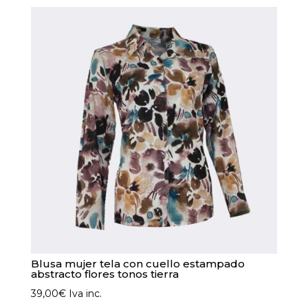
Las
opciones
se
pueden
elegir
en
la
página
de
producto
Blusa mujer tela con cuello estampado
abstracto flores tonos tierra
39,00
€
Iva inc.