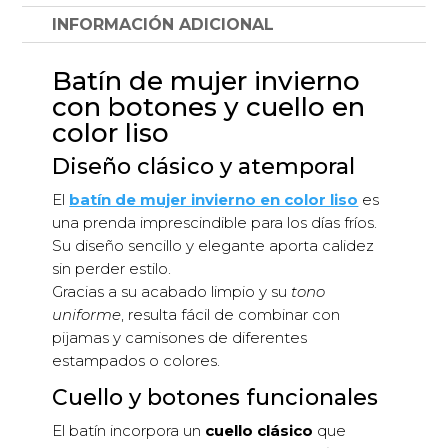
cuello
INFORMACIÓN ADICIONAL
en
color
Batín de mujer invierno
liso
con botones y cuello en
cantidad
color liso
Diseño clásico y atemporal
El
batín de mujer invierno en color liso
es
una prenda imprescindible para los días fríos.
Su diseño sencillo y elegante aporta calidez
sin perder estilo.
Gracias a su acabado limpio y su
tono
uniforme
, resulta fácil de combinar con
pijamas y camisones de diferentes
estampados o colores.
Cuello y botones funcionales
El batín incorpora un
cuello clásico
que