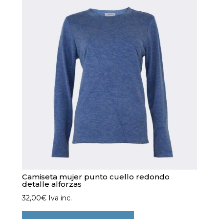
opciones
se
pueden
elegir
en
la
página
de
producto
Camiseta mujer punto cuello redondo
detalle alforzas
32,00
€
Iva inc.