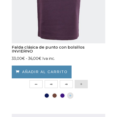
Falda clásica de punto con bolsillos
INVIERNO
Rango
33,00
€
-
36,00
€
Iva inc.
de
precios:

AÑADIR AL CARRITO
desde
Este
44
46
48
33,00€
producto
hasta
tiene
36,00€
múltiples
variantes.
Las