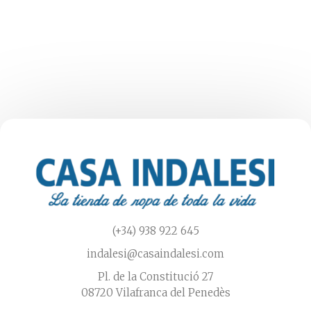
variantes.
Las
opciones
se
pueden
elegir
en
la
página
de
producto
(+34) 938 922 645
indalesi@casaindalesi.com
Pl. de la Constitució 27
08720 Vilafranca del Penedès