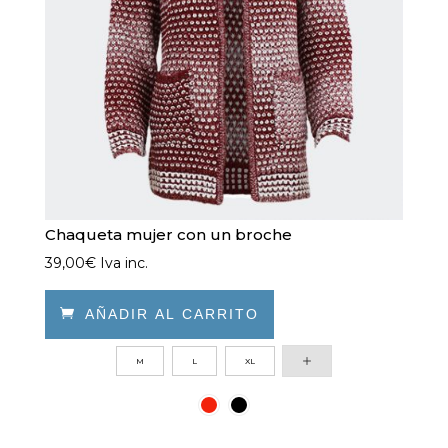
elegir
en
la
página
de
producto
Chaqueta mujer con un broche
39,00
€
Iva inc.

AÑADIR AL CARRITO
Este
M
L
XL
producto
tiene
múltiples