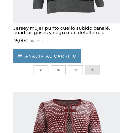
Jersey mujer punto cuello subido canalé,
cuadros grises y negro con detalle rojo
45,00
€
Iva inc.

AÑADIR AL CARRITO
Este
44
46
48
producto
tiene
múltiples
variantes.
Las
opciones
se
pueden