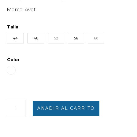
Marca: Avet
Talla
44
48
52
56
60
Color
Braga
AÑADIR AL CARRITO
clásica
calada
AVET
cantidad