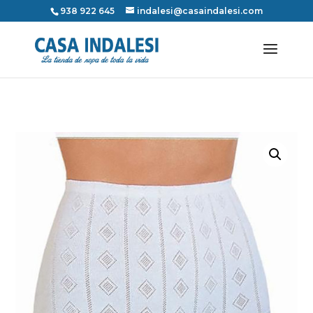
938 922 645
indalesi@casaindalesi.com