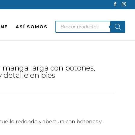
Búsqueda
INE
ASÍ SOMOS
de
productos
r manga larga con botones,
 detalle en bies
cuello redondo y abertura con botones y