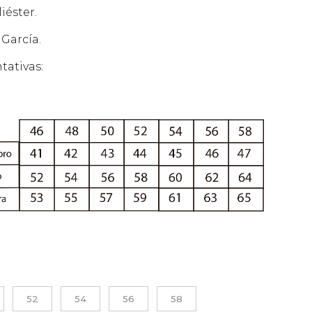
iéster.
 García.
tativas:
52
54
56
58