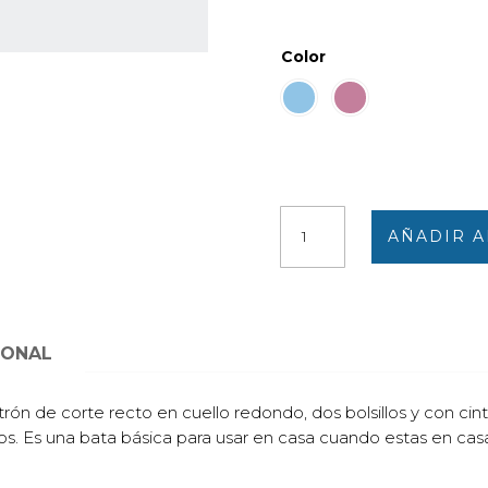
Color
Batín
AÑADIR A
fino
mujer
manga
larga
con
IONAL
botones,
cuello
rón de corte recto en cuello redondo, dos bolsillos y con cint
redondo
los. Es una bata básica para usar en casa cuando estas en cas
y
detalle