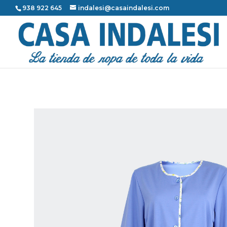
938 922 645
indalesi@casaindalesi.com