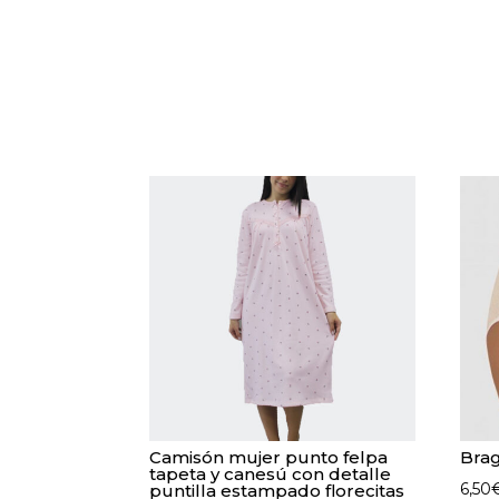
Camisón mujer punto felpa
Brag
tapeta y canesú con detalle
6,50
puntilla estampado florecitas