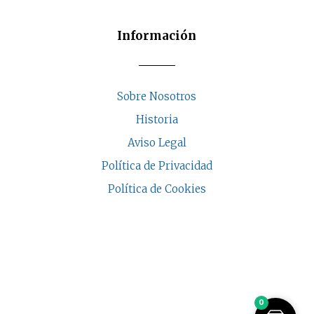
producto
Información
Sobre Nosotros
Historia
Aviso Legal
Política de Privacidad
Política de Cookies
COPYRIGHT © 2026 | CASA INDALESI
0