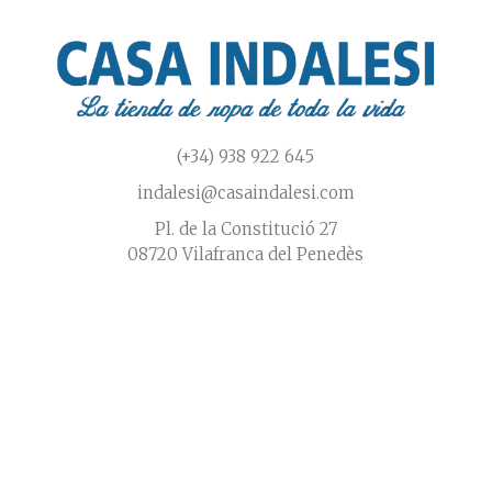
producto
(+34) 938 922 645
indalesi@casaindalesi.com
Pl. de la Constitució 27
08720 Vilafranca del Penedès