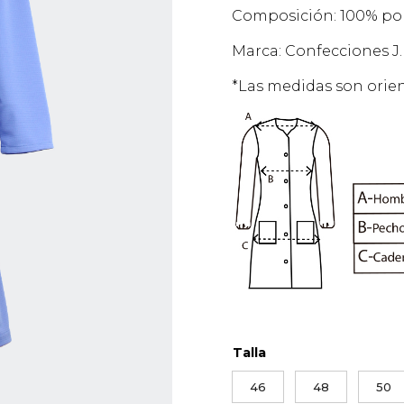
Composición: 100% pol
Marca: Confecciones J.
*Las medidas son orien
Talla
46
48
50