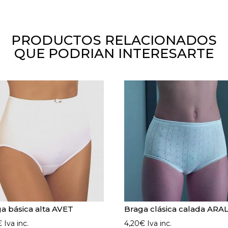
en
bies
cantidad
PRODUCTOS RELACIONADOS
QUE PODRIAN INTERESARTE
a básica alta AVET
Braga clásica calada ARA
€
Iva inc.
4,20
€
Iva inc.