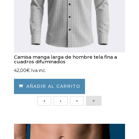
Camisa manga larga de hombre tela fina a
cuadros difuminados
42,00
€
Iva inc.

AÑADIR AL CARRITO
Este
3
4
5
producto
tiene
múltiples
variantes.
Las