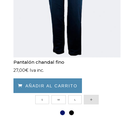
página
de
producto
Pantalón chandal fino
27,00
€
Iva inc.

AÑADIR AL CARRITO
Este
S
M
L
producto
tiene
múltiples
variantes.