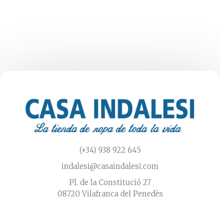
Las
opciones
se
pueden
elegir
en
la
página
de
producto
(+34) 938 922 645
indalesi@casaindalesi.com
Pl. de la Constitució 27
08720 Vilafranca del Penedès