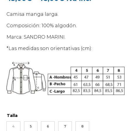
de
precios:
Camisa manga larga.
desde
43,00€
Composición: 100% algodón.
hasta
Marca: SANDRO MARINI.
48,00€
*Las medidas son orientativas (cm):
Talla
4
5
6
7
8