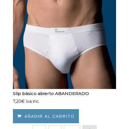
opciones
se
pueden
elegir
en
la
página
de
producto
Slip básico abierto ABANDERADO
7,20
€
Iva inc.

AÑADIR AL CARRITO
Este