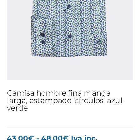
Camisa hombre fina manga
larga, estampado ‘círculos’ azul-
verde
Rango
43,00
€
-
48,00
€
Iva inc.