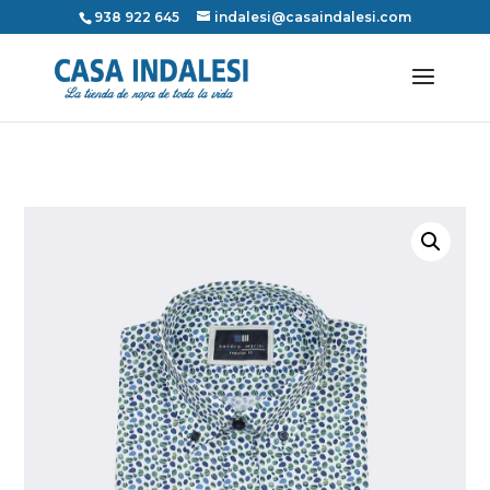
938 922 645
indalesi@casaindalesi.com