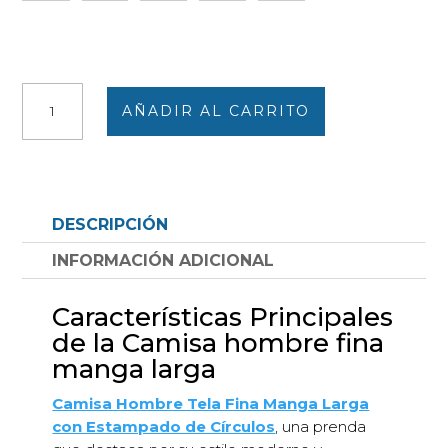
Camisa
AÑADIR AL CARRITO
hombre
fina
manga
larga,
estampado
DESCRIPCIÓN
'círculos'
azul-
INFORMACIÓN ADICIONAL
verde
cantidad
Características Principales
de la Camisa hombre fina
manga larga
Camisa Hombre Tela Fina Manga Larga
con Estampado de Círculos
, una prenda