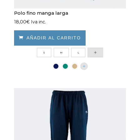
Polo fino manga larga
18,00
€
Iva inc.

AÑADIR AL CARRITO
Este
S
M
L
producto
tiene
múltiples
variantes.
Las
opciones
se
pueden
elegir
en
la