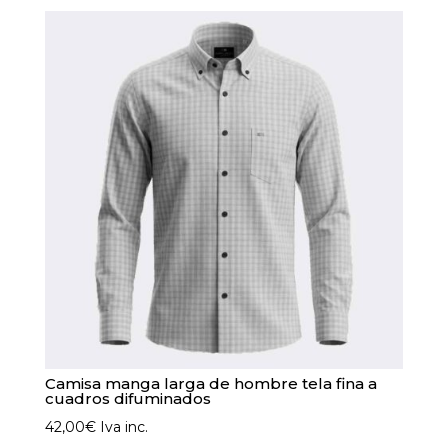
múltiples
variantes.
Las
opciones
se
pueden
elegir
en
la
página
de
producto
Camisa manga larga de hombre tela fina a
cuadros difuminados
42,00
€
Iva inc.