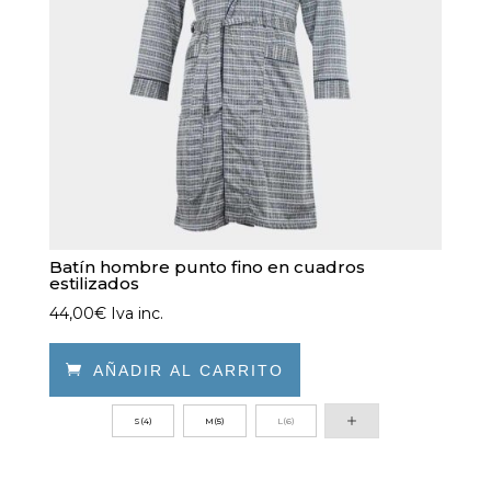
en
la
página
de
producto
Batín hombre punto fino en cuadros
estilizados
44,00
€
Iva inc.

AÑADIR AL CARRITO
Este
S(4)
M(5)
L(6)
producto
tiene