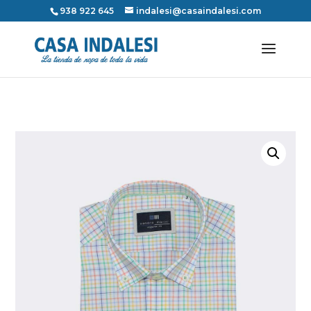
938 922 645
indalesi@casaindalesi.com