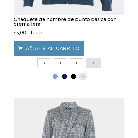
Chaqueta de hombre de punto básica con
cremallera
43,00
€
Iva inc.

AÑADIR AL CARRITO
Este
4
5
6
producto
tiene
múltiples
variantes.
Las
opciones
se
pueden
elegir