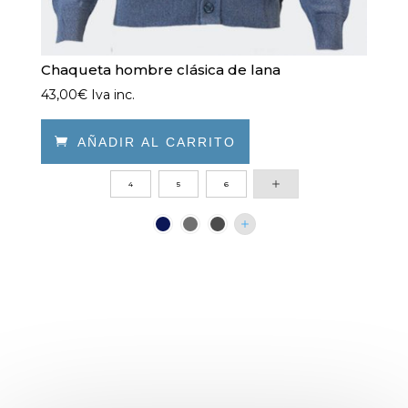
Chaqueta hombre clásica de lana
43,00
€
Iva inc.

AÑADIR AL CARRITO
Este
4
5
6
producto
tiene
múltiples
variantes.
Las
opciones
se
pueden
elegir