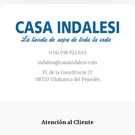
en
la
página
de
producto
(+34) 938 922 645
indalesi@casaindalesi.com
Pl. de la Constitució 27
08720 Vilafranca del Penedès
Atención al Cliente