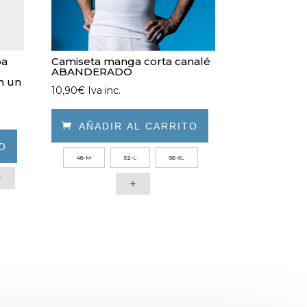
pa
Camiseta manga corta canalé
ABANDERADO
n un
10,90
€
Iva inc.

AÑADIR AL CARRITO
TO
Este
48-M
52-L
56-XL
producto
tiene
múltiples
variantes.
Las
opciones
se
pueden