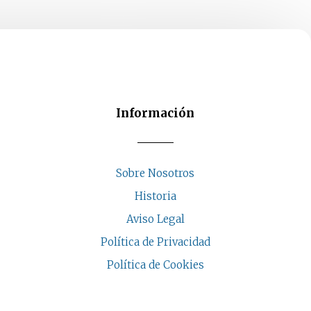
elegir
en
la
página
de
producto
Información
Sobre Nosotros
Historia
Aviso Legal
Política de Privacidad
Política de Cookies