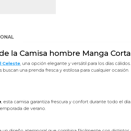
IONAL
es de la Camisa hombre Manga Corta
 Celeste
, una opción elegante y versátil para los días cálidos
es buscan una prenda fresca y estilosa para cualquier ocasión.
e
, esta camisa garantiza frescura y confort durante todo el 
a temporada de verano.
 un diseño atemporal que combina fácilmente con distintos e