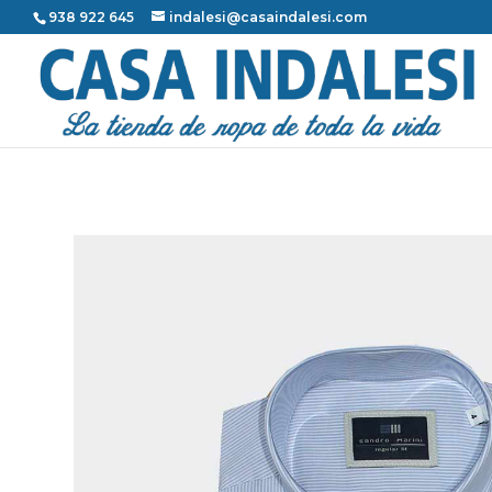
938 922 645
indalesi@casaindalesi.com