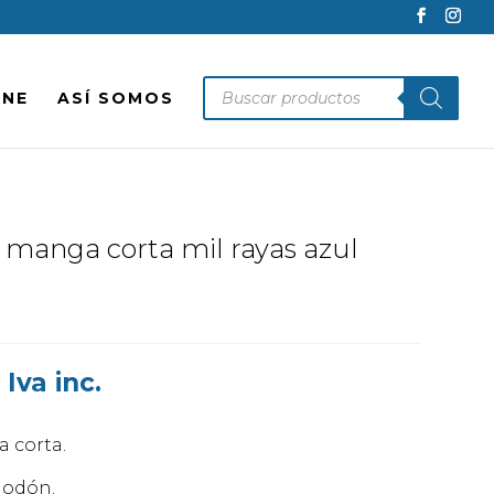
Búsqueda
INE
ASÍ SOMOS
de
productos
manga corta mil rayas azul
Rango
€
Iva inc.
de
precios:
 corta.
desde
38,00€
godón.