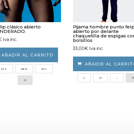
lip clásico abierto
Pijama hombre punto fel
NDERADO.
abierto por delante
chaquetilla de espigas co
€
Iva inc.
bolsillos
33,00
€
Iva inc.

AÑADIR AL CARRITO

AÑADIR AL CARRI
44-S
48-M
52-L
ucto
Este
S
M
L
e
producto
iples
tiene
ntes.
múltiples
variantes.
ones
Las
opciones
den
se