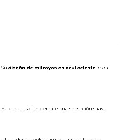
. Su
diseño de mil rayas en azul celeste
le da
día. Su composición permite una sensación suave
stilos, desde looks casuales hasta atuendos