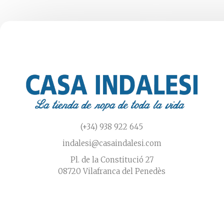
elegir
elegi
en
en
la
la
página
pági
de
de
producto
prod
(+34) 938 922 645
indalesi@casaindalesi.com
Pl. de la Constitució 27
08720 Vilafranca del Penedès