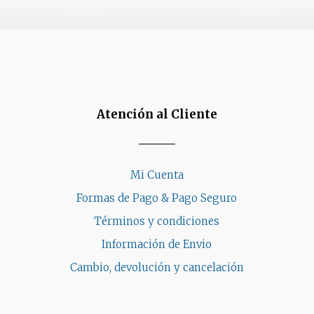
r
pueden
elegir
en
na
la
página
ucto
de
Atención al Cliente
producto
Mi Cuenta
Formas de Pago & Pago Seguro
Términos y condiciones
Información de Envio
Cambio, devolución y cancelación