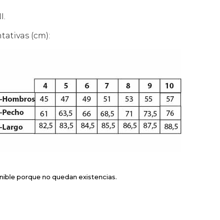
hasta
41,00€
I.
tativas (cm):
nible porque no quedan existencias.