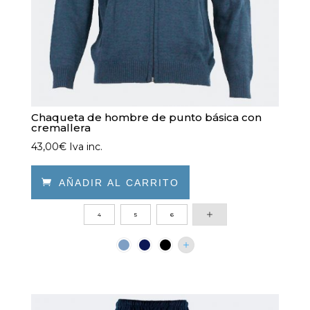
de
producto
Chaqueta de hombre de punto básica con
cremallera
43,00
€
Iva inc.

AÑADIR AL CARRITO
Este
4
5
6
producto
tiene
múltiples
variantes.
Las