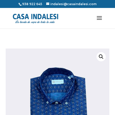
938 922 645
indalesi@casaindalesi.com