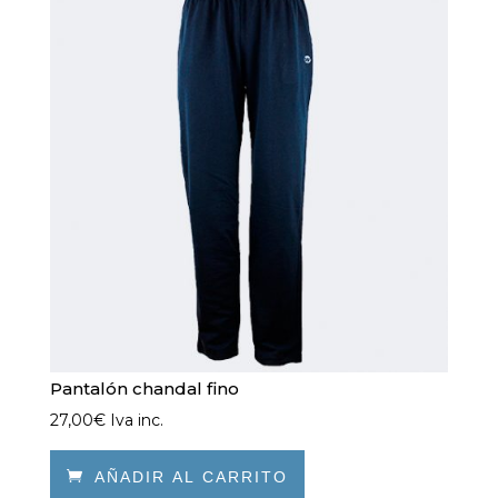
opciones
se
pueden
elegir
en
la
página
de
producto
Pantalón chandal fino
27,00
€
Iva inc.

AÑADIR AL CARRITO