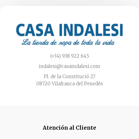
en
la
página
de
producto
(+34) 938 922 645
indalesi@casaindalesi.com
Pl. de la Constitució 27
08720 Vilafranca del Penedès
Atención al Cliente