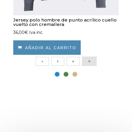
Jersey polo hombre de punto acrílico cuello
vuelto con cremallera
36,00
€
Iva inc.

AÑADIR AL CARRITO
Este
4
5
6
producto
tiene
múltiples
variantes.
Las
opciones
se
pueden
elegir