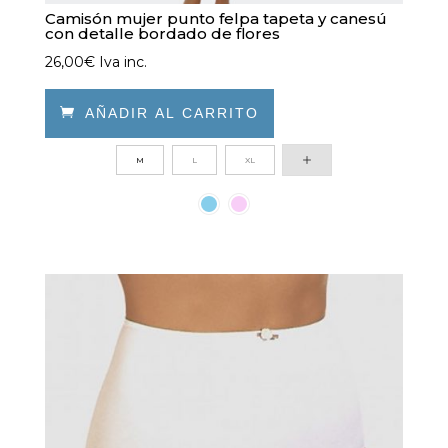
Camisón mujer punto felpa tapeta y canesú
con detalle bordado de flores
26,00
€
Iva inc.

AÑADIR AL CARRITO
Este
M
L
XL
producto
tiene
múltiples
variantes.
Las
opciones
se
pueden
elegir
en
la