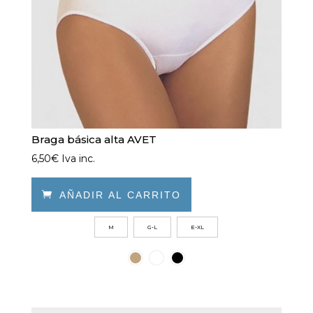
página
de
producto
Braga básica alta AVET
6,50
€
Iva inc.

AÑADIR AL CARRITO
Este
M
G-L
E-XL
producto
tiene
múltiples
variantes.
Las