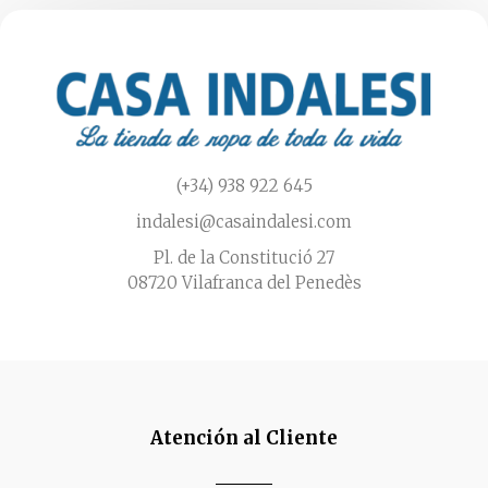
en
la
página
de
producto
(+34) 938 922 645
indalesi@casaindalesi.com
Pl. de la Constitució 27
08720 Vilafranca del Penedès
Atención al Cliente