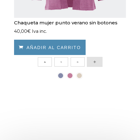
Chaqueta mujer punto verano sin botones
40,00
€
Iva inc.

AÑADIR AL CARRITO
Este
4
5
6
producto
tiene
múltiples
variantes.
Las
opciones
se
pueden
elegir