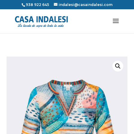
938 922 645
indalesi@casaindalesi.com