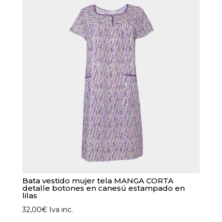
opciones
se
pueden
elegir
en
la
página
de
producto
Bata vestido mujer tela MANGA CORTA
detalle botones en canesú estampado en
lilas
32,00
€
Iva inc.