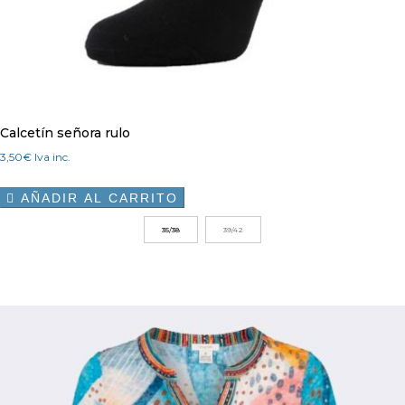
Calcetín señora rulo
3,50
€
Iva inc.
AÑADIR AL CARRITO

Este
35/38
39/42
producto
tiene
múltiples
variantes.
Las
opciones
se