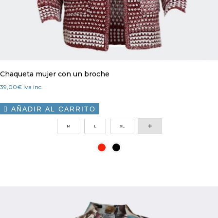
Chaqueta mujer con un broche
39,00
€
Iva inc.
AÑADIR AL CARRITO

Este
M
L
XL
producto
tiene
múltiples
variantes.
Las
opciones
se