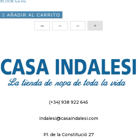
39,00
€
Iva inc.
AÑADIR AL CARRITO

Este
44
46
48
producto
tiene
múltiples
variantes.
Las
opciones
se
pueden
elegir
en
(+34) 938 922 645
la
página
indalesi@casaindalesi.com
de
producto
Pl. de la Constitució 27