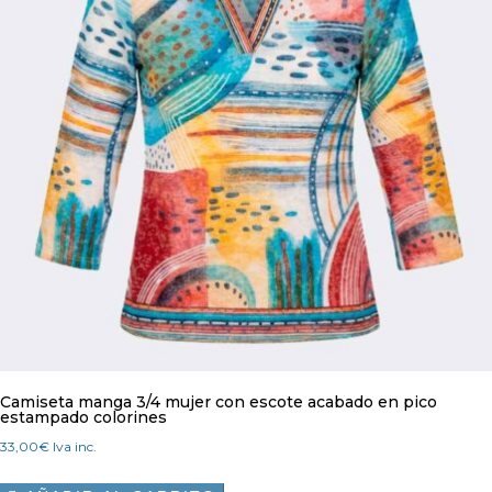
pueden
elegir
en
la
página
de
producto
Camiseta manga 3/4 mujer con escote acabado en pico
estampado colorines
33,00
€
Iva inc.