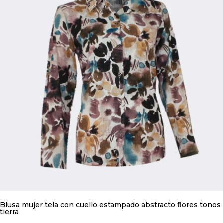
pueden
elegir
en
la
página
de
producto
Blusa mujer tela con cuello estampado abstracto flores tonos
tierra