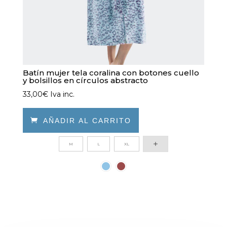
producto
Batín mujer tela coralina con botones cuello
y bolsillos en círculos abstracto
33,00
€
Iva inc.

AÑADIR AL CARRITO
Este
M
L
XL
producto
tiene
múltiples
variantes.
Las
opciones