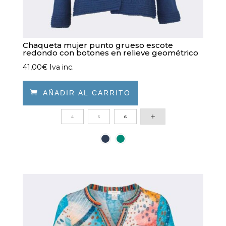
Chaqueta mujer punto grueso escote
redondo con botones en relieve geométrico
41,00
€
Iva inc.

AÑADIR AL CARRITO
Este
4
5
6
producto
tiene
múltiples
variantes.
Las
opciones
se
pueden