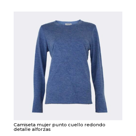
tiene
múltiples
variantes.
Las
opciones
se
pueden
elegir
en
la
página
de
producto
Camiseta mujer punto cuello redondo
detalle alforzas