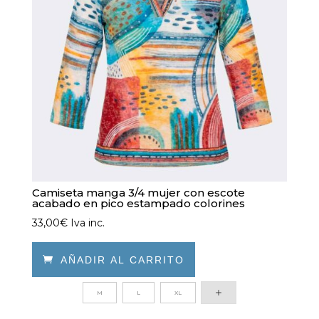
elegir
en
la
página
de
producto
Camiseta manga 3/4 mujer con escote
acabado en pico estampado colorines
33,00
€
Iva inc.

AÑADIR AL CARRITO
Este
M
L
XL
producto