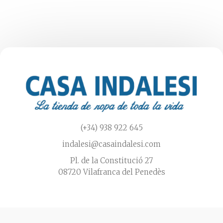
se
pueden
elegir
en
la
página
de
producto
(+34) 938 922 645
indalesi@casaindalesi.com
Pl. de la Constitució 27
08720 Vilafranca del Penedès