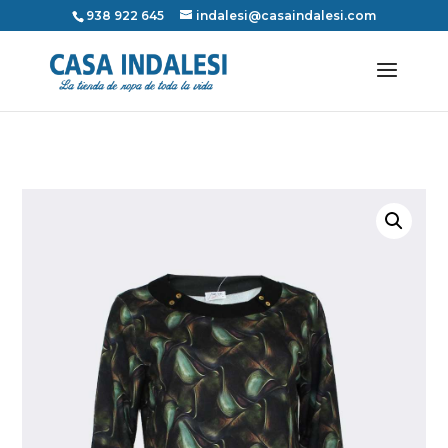
938 922 645
indalesi@casaindalesi.com