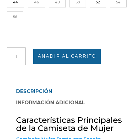
44
46
48
50
52
54
56
Camiseta
AÑADIR AL CARRITO
mujer
punto
escote
redondo
con
DESCRIPCIÓN
detalle
botones
INFORMACIÓN ADICIONAL
estampado
verdoso
Características Principales
cantidad
de la Camiseta de Mujer
Camiseta Mujer Punto con Escote