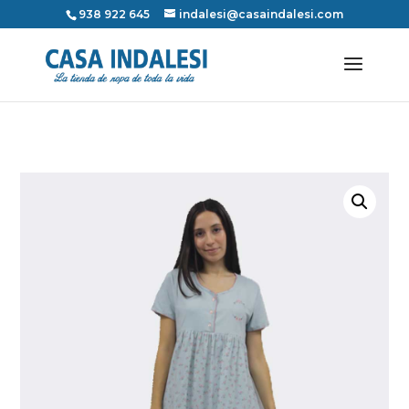
938 922 645
indalesi@casaindalesi.com