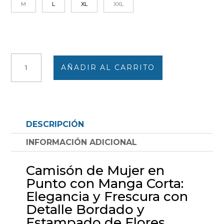
M
L
XL
XXL
Camisón
AÑADIR AL CARRITO
mujer
punto
manga
corta
tapeta
DESCRIPCIÓN
tres
botones,
INFORMACIÓN ADICIONAL
canesú
liso
Camisón de Mujer en
con
Punto con Manga Corta:
detalle
Elegancia y Frescura con
bordado,
Detalle Bordado y
estampado
Estampado de Flores
flores