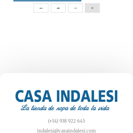
Este
44
46
48
producto
tiene
múltiples
variantes.
Las
opciones
se
pueden
elegir
en
la
página
de
producto
(+34) 938 922 645
indalesi@casaindalesi.com