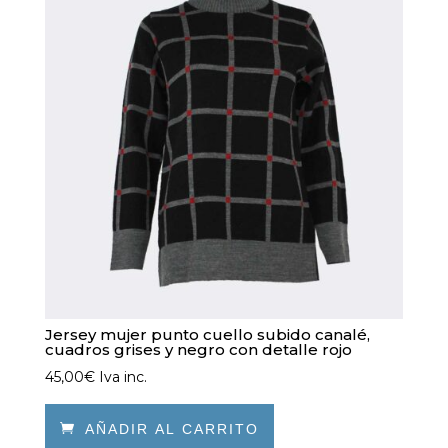
Las
opciones
se
pueden
elegir
en
la
página
de
producto
Jersey mujer punto cuello subido canalé,
cuadros grises y negro con detalle rojo
45,00
€
Iva inc.

AÑADIR AL CARRITO