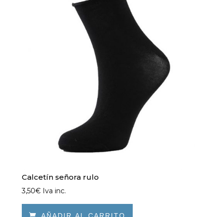
Calcetín señora rulo
3,50
€
Iva inc.

AÑADIR AL CARRITO