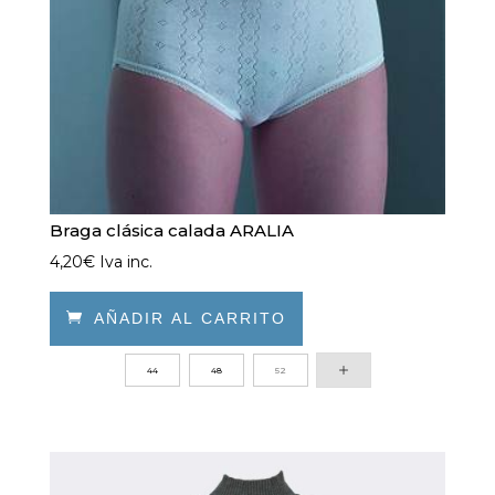
página
de
producto
Braga clásica calada ARALIA
4,20
€
Iva inc.

AÑADIR AL CARRITO
Este
44
48
52
producto
tiene
múltiples
variantes.