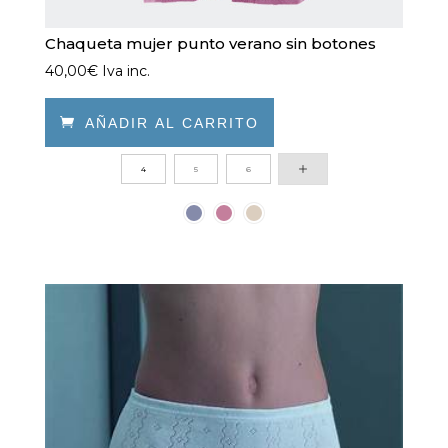
Chaqueta mujer punto verano sin botones
40,00
€
Iva inc.

AÑADIR AL CARRITO
Este
4
5
6
producto
tiene
múltiples
variantes.
Las
opciones
se
pueden
elegir
en
la