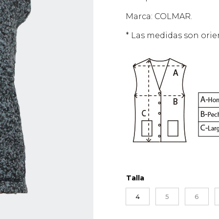
Marca: COLMAR.
* Las medidas son orien
Talla
4
5
6