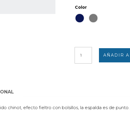
Color
Chaleco
AÑADIR A
mujer
punto
con
delantero
como
lana
IONAL
enfieltrada
cantidad
ido chinot, efecto fieltro con bolsillos, la espalda es de punt