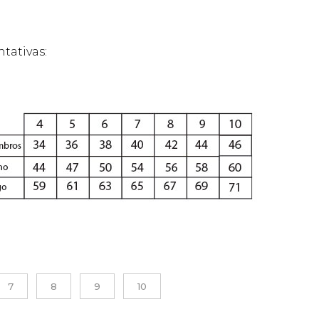
tativas:
7
8
9
10