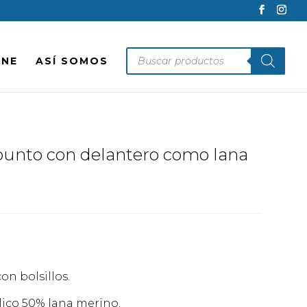
Búsqueda
INE
ASÍ SOMOS
de
productos
punto con delantero como lana
n bolsillos.
lico 50% lana merino.