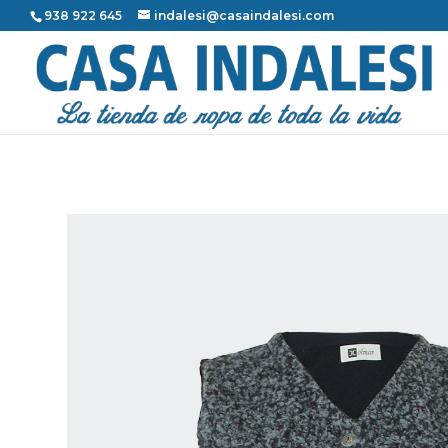
938 922 645
indalesi@casaindalesi.com