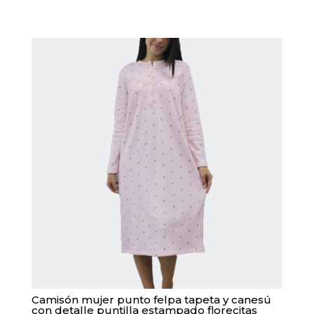
múltiples
variantes.
Las
opciones
se
pueden
elegir
en
la
página
de
producto
Camisón mujer punto felpa tapeta y canesú
con detalle puntilla estampado florecitas