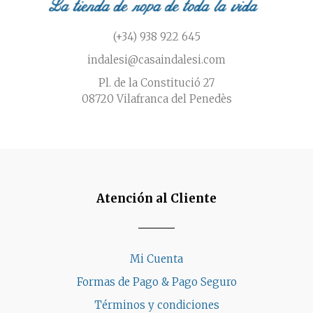
de
producto
(+34) 938 922 645
indalesi@casaindalesi.com
Pl. de la Constitució 27
08720 Vilafranca del Penedès
Atención al Cliente
Mi Cuenta
Formas de Pago & Pago Seguro
Términos y condiciones