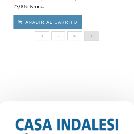
27,00
€
Iva inc.

AÑADIR AL CARRITO
Este
M
L
XL
producto
tiene
múltiples
variantes.
Las
opciones
se
pueden
elegir
en
la
página