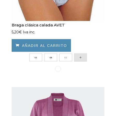
Braga clásica calada AVET
5,20
€
Iva inc.

AÑADIR AL CARRITO
Este
44
48
52
producto
tiene
múltiples
variantes.
Las
opciones
se
pueden
elegir