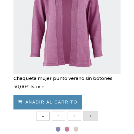
en
la
página
de
producto
Chaqueta mujer punto verano sin botones
40,00
€
Iva inc.

AÑADIR AL CARRITO
Este
4
5
6
producto
tiene