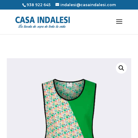
938 922 645
indalesi@casaindalesi.com