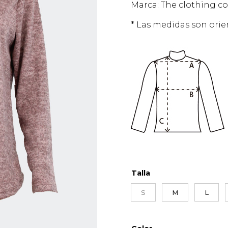
Marca: The clothing c
* Las medidas son orien
Talla
S
M
L