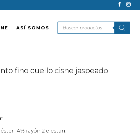
Búsqueda
INE
ASÍ SOMOS
de
productos
nto fino cuello cisne jaspeado
r:
ster 14% rayón 2 elestan.