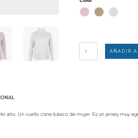
Color
Jersey
AÑADIR A
mujer
punto
fino
cuello
cisne
jaspeado
cantidad
IONAL
lo alto. Un cuello cisne básico de mujer. Es un jersey muy ag