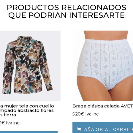
PRODUCTOS RELACIONADOS
QUE PODRIAN INTERESARTE
a mujer tela con cuello
Braga clásica calada AVE
mpado abstracto flores
5,20
€
Iva inc.
s tierra
0
€
Iva inc.

AÑADIR AL CARRI