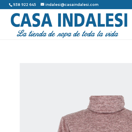
938 922 645
indalesi@casaindalesi.com