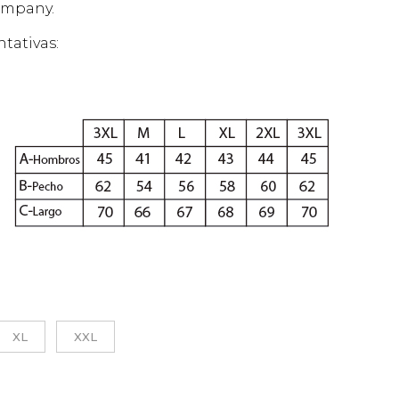
ompany.
tativas:
XL
XXL