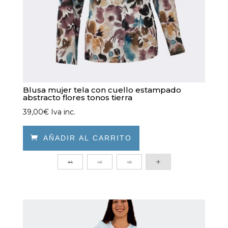
de
producto
Blusa mujer tela con cuello estampado
abstracto flores tonos tierra
39,00
€
Iva inc.

AÑADIR AL CARRITO
Este
44
46
48
producto
tiene
múltiples
variantes.
Las