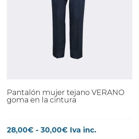
Pantalón mujer tejano VERANO
goma en la cintura
Rango
28,00
€
-
30,00
€
Iva inc.
de