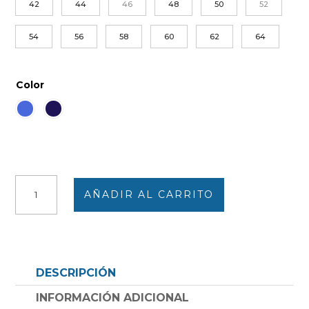
42
44
46
48
50
52
54
56
58
60
62
64
Color
Pantalón
AÑADIR AL CARRITO
mujer
tejano
VERANO
goma
en
DESCRIPCIÓN
la
cintura
INFORMACIÓN ADICIONAL