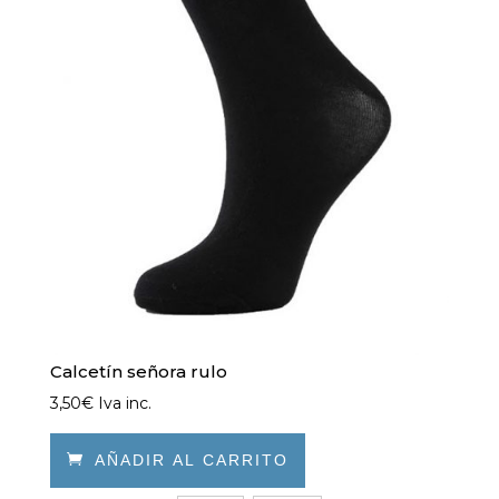
Calcetín señora rulo
3,50
€
Iva inc.

AÑADIR AL CARRITO