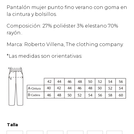
precios:
Pantalón mujer punto fino verano con goma en
desde
la cintura y bolsillos.
28,00€
hasta
Composición: 27% poliéster 3% elestano 70%
30,00€
rayón..
Marca: Roberto Villena, The clothing company.
*Las medidas son orientativas:
Talla