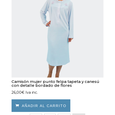
opciones
se
pueden
elegir
en
la
página
de
producto
Camisón mujer punto felpa tapeta y canesú
con detalle bordado de flores
26,00
€
Iva inc.

AÑADIR AL CARRITO