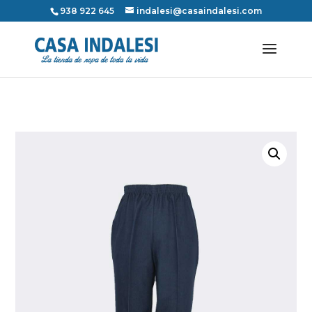
938 922 645
indalesi@casaindalesi.com