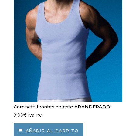
opciones
se
pueden
elegir
en
la
página
de
producto
Camiseta tirantes celeste ABANDERADO
9,00
€
Iva inc.

AÑADIR AL CARRITO