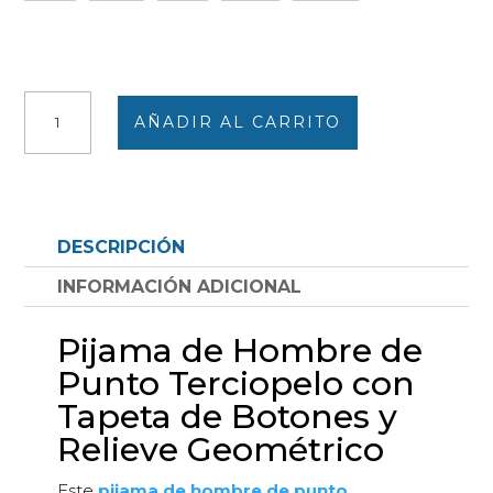
Pijama
AÑADIR AL CARRITO
de
hombre
punto
terciopelo
con
DESCRIPCIÓN
tapeta
de
INFORMACIÓN ADICIONAL
botones,
liso
Pijama de Hombre de
con
Punto Terciopelo con
relieve
geométrico
Tapeta de Botones y
cantidad
Relieve Geométrico
Este
pijama de hombre de punto