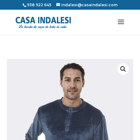
938 922 645
indalesi@casaindalesi.com