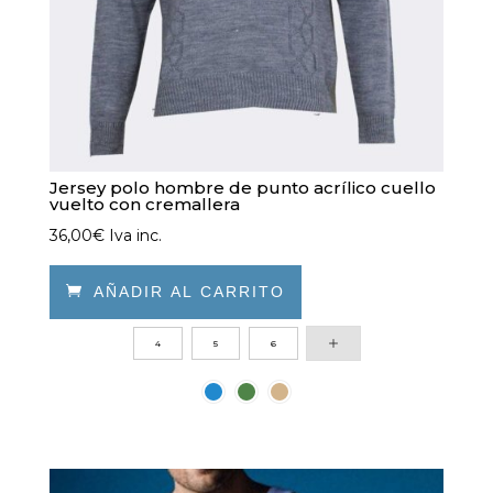
Jersey polo hombre de punto acrílico cuello
vuelto con cremallera
36,00
€
Iva inc.

AÑADIR AL CARRITO
Este
4
5
6
producto
tiene
múltiples
variantes.
Las