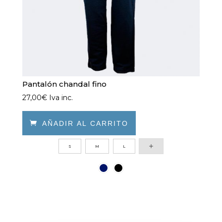
página
de
producto
Pantalón chandal fino
27,00
€
Iva inc.

AÑADIR AL CARRITO
Este
S
M
L
producto
tiene
múltiples
variantes.
Las
opciones