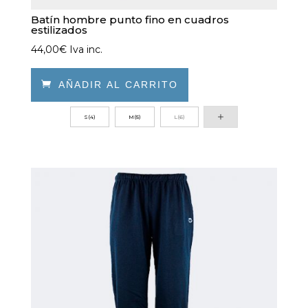
Batín hombre punto fino en cuadros
estilizados
44,00
€
Iva inc.

AÑADIR AL CARRITO
Este
S(4)
M(5)
L(6)
producto
tiene
múltiples
variantes.
Las
opciones
se
pueden
elegir
en
la