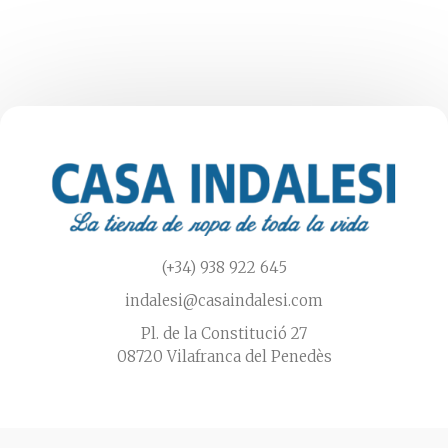
se
pueden
elegir
en
la
página
de
producto
(+34) 938 922 645
indalesi@casaindalesi.com
Pl. de la Constitució 27
08720 Vilafranca del Penedès