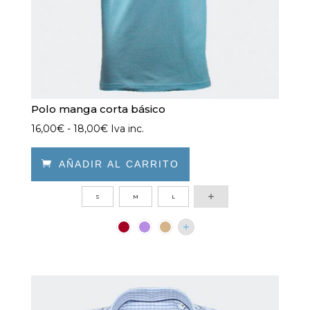
página
de
producto
Polo manga corta básico
Rango
16,00
€
-
18,00
€
Iva inc.
de
precios:

AÑADIR AL CARRITO
desde
Este
S
M
L
16,00€
producto
hasta
tiene
18,00€
múltiples
variantes.
Las
opciones