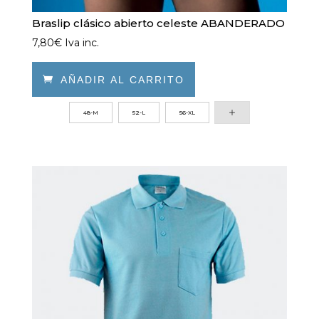
Braslip clásico abierto celeste ABANDERADO
7,80
€
Iva inc.

AÑADIR AL CARRITO
Este
48-M
52-L
56-XL
producto
tiene
múltiples
variantes.
Las
opciones
se
pueden
elegir
en
la