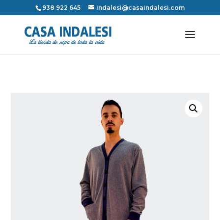
938 922 645
indalesi@casaindalesi.com