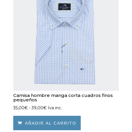
se
pueden
elegir
en
la
página
de
producto
Camisa hombre manga corta cuadros finos
pequeños
Rango
35,00
€
-
39,00
€
Iva inc.
de
precios:

AÑADIR AL CARRITO
desde