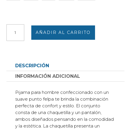
Pijama
AÑADIR AL CARRITO
hombre
punto
felpa
abierto
por
DESCRIPCIÓN
delante
chaquetilla
INFORMACIÓN ADICIONAL
de
espigas
Pijama para hombre confeccionado con un
con
suave punto felpa te brinda la combinación
un
perfecta de confort y estilo. El conjunto
bolsillos
consta de una chaquetilla y un pantalón,
cantidad
ambos diseñados pensando en la comodidad
y la estética. La chaquetilla presenta un