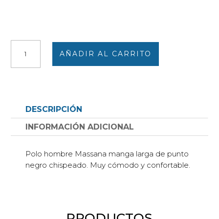
Polo
AÑADIR AL CARRITO
hombre
manga
larga
negro
chispeado
DESCRIPCIÓN
cantidad
INFORMACIÓN ADICIONAL
Polo hombre Massana manga larga de punto
negro chispeado. Muy cómodo y confortable.
PRODUCTOS