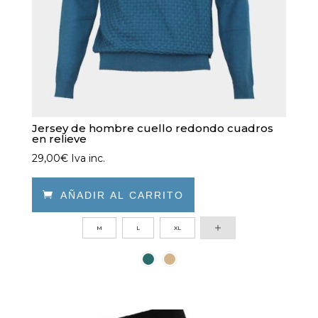
la
página
de
producto
Jersey de hombre cuello redondo cuadros
en relieve
29,00
€
Iva inc.

AÑADIR AL CARRITO
Este
M
L
XL
producto
tiene
múltiples
variantes.
Las