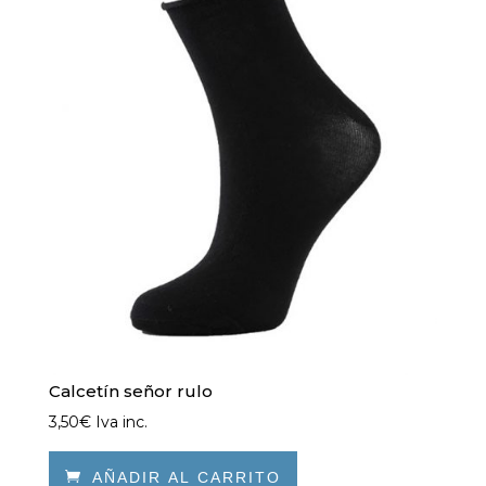
opciones
se
pueden
elegir
en
la
página
de
producto
Calcetín señor rulo
3,50
€
Iva inc.

AÑADIR AL CARRITO