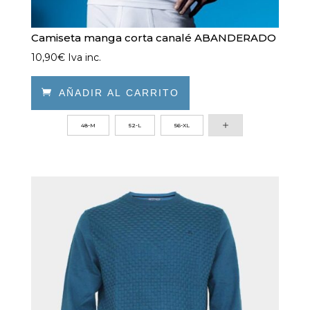
Camiseta manga corta canalé ABANDERADO
10,90
€
Iva inc.

AÑADIR AL CARRITO
Este
48-M
52-L
56-XL
producto
tiene
múltiples
variantes.
Las
opciones
se
pueden
elegir
en