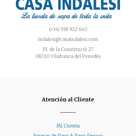
página
de
producto
(+34) 938 922 645
indalesi@casaindalesi.com
Pl. de la Constitució 27
08720 Vilafranca del Penedès
Atención al Cliente
Mi Cuenta
Formas de Pago & Pago Seguro