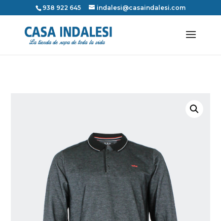
938 922 645
indalesi@casaindalesi.com