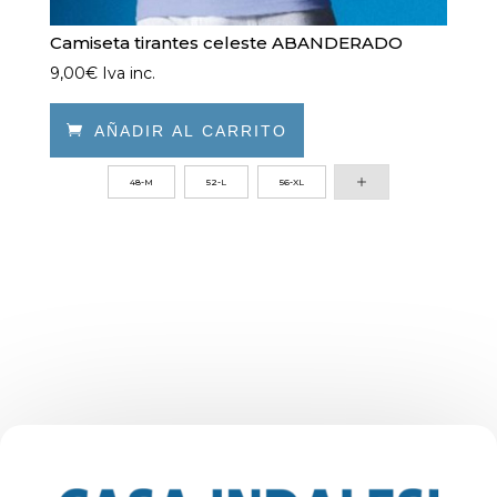
Camiseta tirantes celeste ABANDERADO
9,00
€
Iva inc.

AÑADIR AL CARRITO
Este
48-M
52-L
56-XL
producto
tiene
múltiples
variantes.
Las
opciones
se
pueden
elegir
en
la