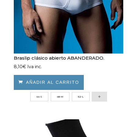
página
de
producto
Braslip clásico abierto ABANDERADO.
8,10
€
Iva inc.

AÑADIR AL CARRITO
Este
44-S
48-M
52-L
producto
tiene
múltiples
variantes.
Las