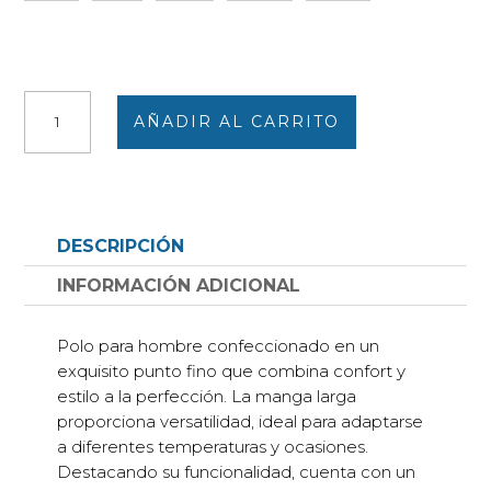
Polo
AÑADIR AL CARRITO
hombre
punto
fino
con
bolsillo,
DESCRIPCIÓN
azul
marino
INFORMACIÓN ADICIONAL
con
rayas
Polo para hombre confeccionado en un
marrón
exquisito punto fino que combina confort y
y
estilo a la perfección. La manga larga
blanco
proporciona versatilidad, ideal para adaptarse
cantidad
a diferentes temperaturas y ocasiones.
Destacando su funcionalidad, cuenta con un