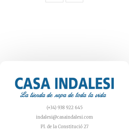
producto
tiene
múltiples
variantes.
Las
opciones
se
pueden
elegir
en
la
página
de
producto
(+34) 938 922 645
indalesi@casaindalesi.com
Pl. de la Constitució 27