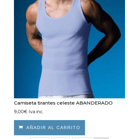
Camiseta tirantes celeste ABANDERADO
9,00
€
Iva inc.

AÑADIR AL CARRITO
Este