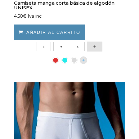
Camiseta manga corta básica de algodón
UNISEX
4,50
€
Iva inc.

AÑADIR AL CARRITO
Este
S
M
L
producto
tiene
múltiples
variantes.
Las
opciones
se
pueden
elegir
en
la