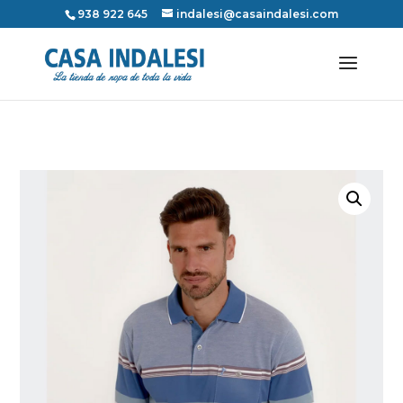
938 922 645
indalesi@casaindalesi.com