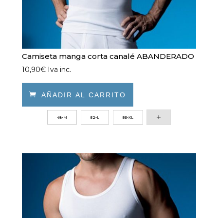
producto
Camiseta manga corta canalé ABANDERADO
10,90
€
Iva inc.

AÑADIR AL CARRITO
Este
48-M
52-L
56-XL
producto
tiene
múltiples
variantes.
Las
opciones
se
pueden