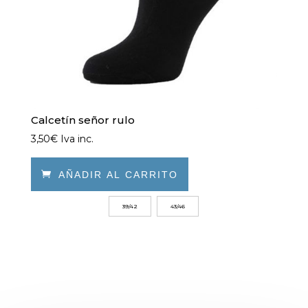
de
producto
Calcetín señor rulo
3,50
€
Iva inc.

AÑADIR AL CARRITO
Este
39/42
43/46
producto
tiene
múltiples
variantes.
Las
opciones