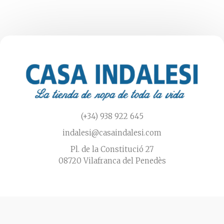
se
pueden
elegir
en
la
página
de
producto
(+34) 938 922 645
indalesi@casaindalesi.com
Pl. de la Constitució 27
08720 Vilafranca del Penedès