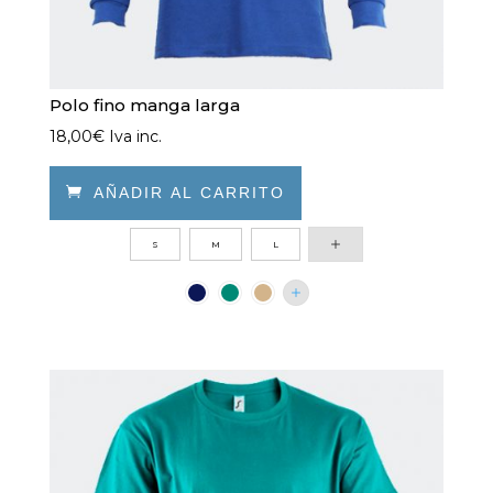
Polo fino manga larga
18,00
€
Iva inc.

AÑADIR AL CARRITO
Este
S
M
L
producto
tiene
múltiples
variantes.
Las
opciones
se
pueden
elegir