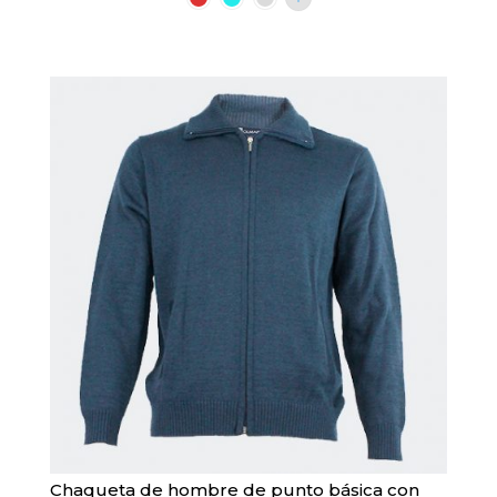
múltiples
variantes.
Las
opciones
se
pueden
elegir
en
la
página
de
producto
Chaqueta de hombre de punto básica con