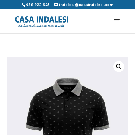
938 922 645
indalesi@casaindalesi.com