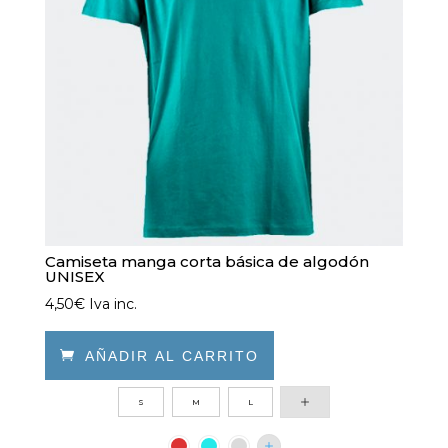
en
la
página
de
producto
Camiseta manga corta básica de algodón
UNISEX
4,50
€
Iva inc.

AÑADIR AL CARRITO
Este
S
M
L
producto
tiene