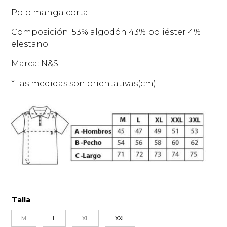
Polo manga corta.
Composición: 53% algodón 43% poliéster 4%
elestano.
Marca: N&S.
*Las medidas son orientativas(cm):
Talla
M
L
XL
XXL