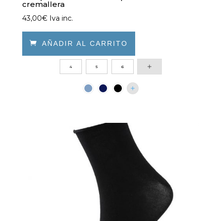
cremallera
43,00
€
Iva inc.

AÑADIR AL CARRITO
Este
4
5
6
producto
tiene
múltiples
variantes.
Las
opciones
se
pueden
elegir
en
la
página