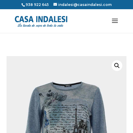
938 922 645
indalesi@casaindalesi.com