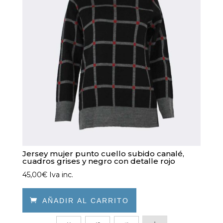
pueden
elegir
en
la
página
de
producto
Jersey mujer punto cuello subido canalé,
cuadros grises y negro con detalle rojo
45,00
€
Iva inc.

AÑADIR AL CARRITO
Este