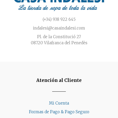
de
producto
(+34) 938 922 645
indalesi@casaindalesi.com
Pl. de la Constitució 27
08720 Vilafranca del Penedès
Atención al Cliente
Mi Cuenta
Formas de Pago & Pago Seguro