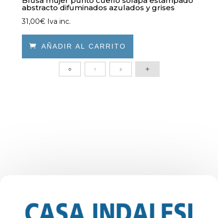
Blusa mujer punto cuello solapa estampado
abstracto difuminados azulados y grises
31,00
€
Iva inc.

AÑADIR AL CARRITO
Este
0
1
2
producto
tiene
múltiples
variantes.
Las
opciones
se
pueden
elegir
en
la
página