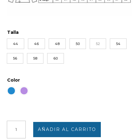
Talla
44
46
48
50
52
54
56
58
60
Color
Camiseta
AÑADIR AL CARRITO
de
mujer