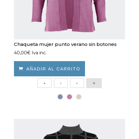
producto
Chaqueta mujer punto verano sin botones
40,00
€
Iva inc.

AÑADIR AL CARRITO
Este
4
5
6
producto
tiene
múltiples
variantes.
Las
opciones
se